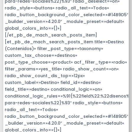
para-redes-sociales%22}%93″ radio_deselect=»on»
radio_style=»buttons» radio_all_text=»Todos»
radio_button_background_color_selected=»#14B9D5″
_builder_version=»4.20.0″ _module_preset=»default»
global_colors_info=»{}»]
[/et_pb_de_mach_search_posts_item]
[et_pb_de_mach_search_posts_item title=»Destino
(Contenidos)» filter_post_type=»taxonomy»
custom_tax_choose=»destinos»
post_type_choose=»product» acf_filter_type=»radio»
filter_params=»yes_title» radio_show_count=»on»
radio_show_count_dis_top=»12px»
custom_label=»Destino» field_id=»destino»
field_title=»destino» conditional_logic=»on»
conditional_logic_rules=»%91{%22field%22:%22disenos%
para-redes-sociales%22}%93″ radio_style=»buttons»
radio_all_text=»Todos»
radio_button_background_color_selected=»#14B9D5″
_builder_version=»4.20.0″ _module_preset=»default»
global_colors_info=»{}»]