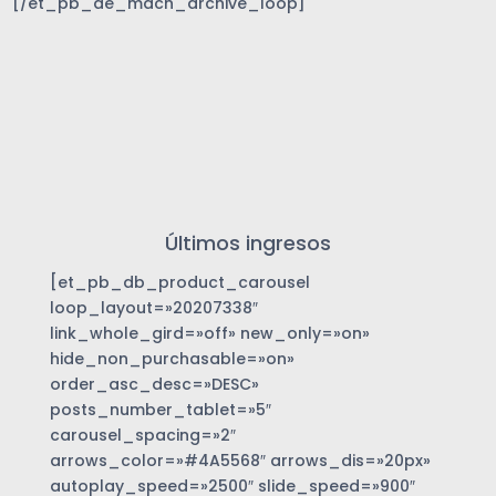
[/et_pb_de_mach_archive_loop]
Últimos ingresos
[et_pb_db_product_carousel
loop_layout=»20207338″
link_whole_gird=»off» new_only=»on»
hide_non_purchasable=»on»
order_asc_desc=»DESC»
posts_number_tablet=»5″
carousel_spacing=»2″
arrows_color=»#4A5568″ arrows_dis=»20px»
autoplay_speed=»2500″ slide_speed=»900″