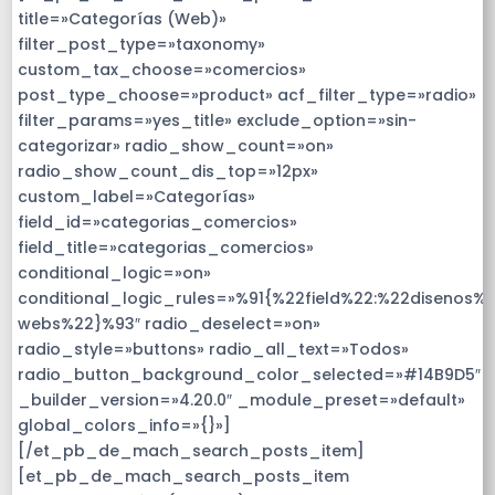
title=»Categorías (Web)»
filter_post_type=»taxonomy»
custom_tax_choose=»comercios»
post_type_choose=»product» acf_filter_type=»radio»
filter_params=»yes_title» exclude_option=»sin-
categorizar» radio_show_count=»on»
radio_show_count_dis_top=»12px»
custom_label=»Categorías»
field_id=»categorias_comercios»
field_title=»categorias_comercios»
conditional_logic=»on»
conditional_logic_rules=»%91{%22field%22:%22disenos%
webs%22}%93″ radio_deselect=»on»
radio_style=»buttons» radio_all_text=»Todos»
radio_button_background_color_selected=»#14B9D5″
_builder_version=»4.20.0″ _module_preset=»default»
global_colors_info=»{}»]
[/et_pb_de_mach_search_posts_item]
[et_pb_de_mach_search_posts_item