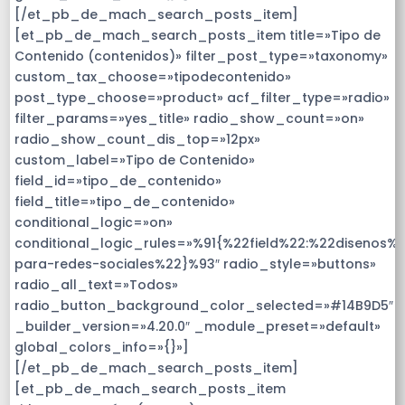
[/et_pb_de_mach_search_posts_item]
[et_pb_de_mach_search_posts_item title=»Tipo de
Contenido (contenidos)» filter_post_type=»taxonomy»
custom_tax_choose=»tipodecontenido»
post_type_choose=»product» acf_filter_type=»radio»
filter_params=»yes_title» radio_show_count=»on»
radio_show_count_dis_top=»12px»
custom_label=»Tipo de Contenido»
field_id=»tipo_de_contenido»
field_title=»tipo_de_contenido»
conditional_logic=»on»
conditional_logic_rules=»%91{%22field%22:%22disenos%
para-redes-sociales%22}%93″ radio_style=»buttons»
radio_all_text=»Todos»
radio_button_background_color_selected=»#14B9D5″
_builder_version=»4.20.0″ _module_preset=»default»
global_colors_info=»{}»]
[/et_pb_de_mach_search_posts_item]
[et_pb_de_mach_search_posts_item