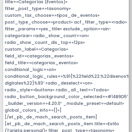
title=»Categorías (Eventos)»
filter_post_type=»taxonomy»
custom_tax_choose=»tipos_de_eventos»
post_type_choose=»product» acf_filter_type=»radio»
filter_params=»yes_title» exclude_option=»sin-
categorizar» radio_show_count=»on»
radio_show_count_dis_top=»12px»
custom_label=»Categorías»
field_id=»categorias_eventos»
field_title=»categorias_eventos»
conditional_logic=»on»
conditional_logic_rules=»%91{%22field%22:%22disenos%2
digitales%22}%93″ radio_deselect=»on»
radio_style=»buttons» radio_all_text=»Todos»
radio_button_background_color_selected=»#14B9D5″
_builder_version=»4.20.0″ _module_preset=»default»
global_colors_info=»{}»]
[/et_pb_de_mach_search_posts_item]
[et_pb_de_mach_search_posts_item title=»Estilo
(Tarjeta personal)» filter_post_type=»taxonomy»