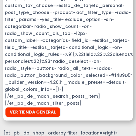
custom_tax_choose=»estilo_de_tarjeta_personal»
post_type_choose=»product» acf_filter_type=»radio»
filter_params=»yes_title» exclude_option=»sin-
categorizar» radio_show_count=»on»
radio_show_count_dis_top=»12px»
custom_label=»Categorías» field_id=»estilos_tarjeta»
field_title=»estilos_tarjeta» conditional_logic=»on»
conditional_logic_rules=»%91{%22field%22:%22disenos%
personales%22}%93″ radio_deselect=»on»
radio_style=»buttons» radio_all_text=»Todos»
radio_button_background_color_selected=»#14B9D5″
_builder_version=»4.20.1″ _module_preset=»default»
global_colors_info=»{}»]
[/et_pb_de_mach_search_posts_item]
[/et_pb_de_mach_filter_posts]
VER TIENDA GENERAL
[et_pb_db_shop_orderby filter_location=»right»