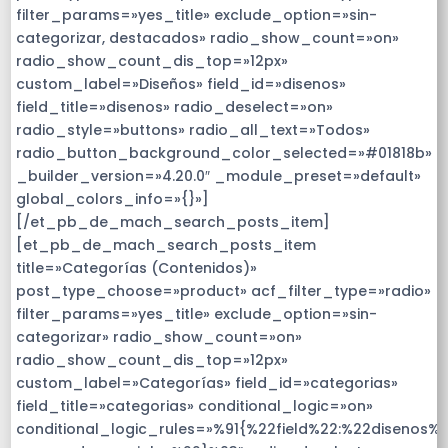
filter_params=»yes_title» exclude_option=»sin-
categorizar, destacados» radio_show_count=»on»
radio_show_count_dis_top=»12px»
custom_label=»Diseños» field_id=»disenos»
field_title=»disenos» radio_deselect=»on»
radio_style=»buttons» radio_all_text=»Todos»
radio_button_background_color_selected=»#01818b»
_builder_version=»4.20.0″ _module_preset=»default»
global_colors_info=»{}»]
[/et_pb_de_mach_search_posts_item]
[et_pb_de_mach_search_posts_item
title=»Categorías (Contenidos)»
post_type_choose=»product» acf_filter_type=»radio»
filter_params=»yes_title» exclude_option=»sin-
categorizar» radio_show_count=»on»
radio_show_count_dis_top=»12px»
custom_label=»Categorías» field_id=»categorias»
field_title=»categorias» conditional_logic=»on»
conditional_logic_rules=»%91{%22field%22:%22disenos%