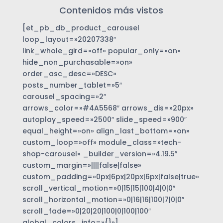
Contenidos más vistos
[et_pb_db_product_carousel
loop_layout=»20207338″
link_whole_gird=»off» popular_only=»on»
hide_non_purchasable=»on»
order_asc_desc=»DESC»
posts_number_tablet=»5″
carousel_spacing=»2″
arrows_color=»#4A5568″ arrows_dis=»20px»
autoplay_speed=»2500″ slide_speed=»900″
equal_height=»on» align_last_bottom=»on»
custom_loop=»off» module_class=»tech-
shop-carousel» _builder_version=»4.19.5″
custom_margin=»||||false|false»
custom_padding=»0px|6px|20px|6px|false|true»
scroll_vertical_motion=»0|15|15|100|4|0|0″
scroll_horizontal_motion=»0|16|16|100|7|0|0″
scroll_fade=»0|20|20|100|0|100|100″
global_colors_info=»{}»]