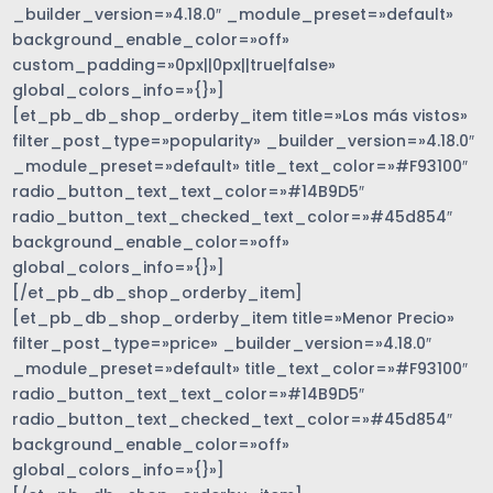
_builder_version=»4.18.0″ _module_preset=»default»
background_enable_color=»off»
custom_padding=»0px||0px||true|false»
global_colors_info=»{}»]
[et_pb_db_shop_orderby_item title=»Los más vistos»
filter_post_type=»popularity» _builder_version=»4.18.0″
_module_preset=»default» title_text_color=»#F93100″
radio_button_text_text_color=»#14B9D5″
radio_button_text_checked_text_color=»#45d854″
background_enable_color=»off»
global_colors_info=»{}»]
[/et_pb_db_shop_orderby_item]
[et_pb_db_shop_orderby_item title=»Menor Precio»
filter_post_type=»price» _builder_version=»4.18.0″
_module_preset=»default» title_text_color=»#F93100″
radio_button_text_text_color=»#14B9D5″
radio_button_text_checked_text_color=»#45d854″
background_enable_color=»off»
global_colors_info=»{}»]