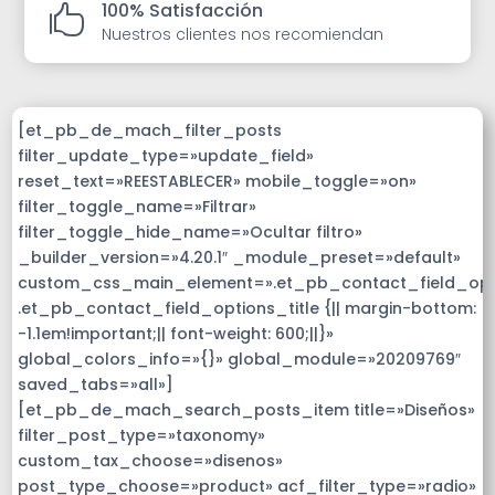
100% Satisfacción

Nuestros clientes nos recomiendan
[et_pb_de_mach_filter_posts
filter_update_type=»update_field»
reset_text=»REESTABLECER» mobile_toggle=»on»
filter_toggle_name=»Filtrar»
filter_toggle_hide_name=»Ocultar filtro»
_builder_version=»4.20.1″ _module_preset=»default»
custom_css_main_element=».et_pb_contact_field_op
.et_pb_contact_field_options_title {|| margin-bottom:
-1.1em!important;|| font-weight: 600;||}»
global_colors_info=»{}» global_module=»20209769″
saved_tabs=»all»]
[et_pb_de_mach_search_posts_item title=»Diseños»
filter_post_type=»taxonomy»
custom_tax_choose=»disenos»
post_type_choose=»product» acf_filter_type=»radio»