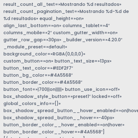
result_count_all_text=»Mostrando %d resultados»
result_count_pagination_text=»Mostrando %d-%d de
%d resultados» equal_height=»on»
align_last_bottom=»on» columns_tablet=»4″
columns_mobile=»2″ custom_gutter_width=»on»
gutter_row_gap=»30px» _builder_version=»4.20.0″
_module_preset=»default»
background_color=»RGBA(0,0,0,0)»
custom_button=»on» button_text_size=»13px»
button_text_color=»#EDF2F7″
button_bg_color=»#4A5568″
button_border_color=»#4A5568″
button_font=»|700||on|||||» button_use_icon=»off»
box_shadow_style_button=»preset1″ locked=»off»
global_colors_info=»{}»
box_shadow_spread_button__hover_enabled=»on|hove
box_shadow_spread_button__hover=»-40px»
button_border_color__hover_enabled=»on|hover»
button_border_color__hover=»#4A5568″]