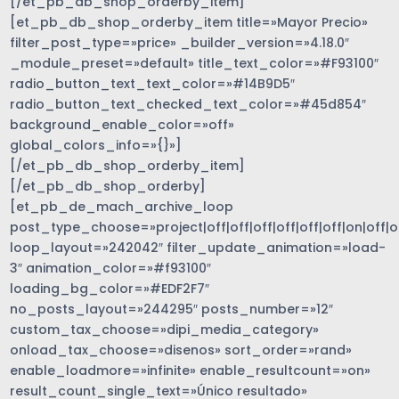
[/et_pb_db_shop_orderby_item]
[et_pb_db_shop_orderby_item title=»Mayor Precio»
filter_post_type=»price» _builder_version=»4.18.0″
_module_preset=»default» title_text_color=»#F93100″
radio_button_text_text_color=»#14B9D5″
radio_button_text_checked_text_color=»#45d854″
background_enable_color=»off»
global_colors_info=»{}»]
[/et_pb_db_shop_orderby_item]
[/et_pb_db_shop_orderby]
[et_pb_de_mach_archive_loop
post_type_choose=»project|off|off|off|off|off|off|on|off|of
loop_layout=»242042″ filter_update_animation=»load-
3″ animation_color=»#f93100″
loading_bg_color=»#EDF2F7″
no_posts_layout=»244295″ posts_number=»12″
custom_tax_choose=»dipi_media_category»
onload_tax_choose=»disenos» sort_order=»rand»
enable_loadmore=»infinite» enable_resultcount=»on»
result_count_single_text=»Único resultado»