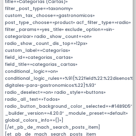
title=»Categorías (Cartas)»
filter_post_type=»taxonomy»
custom_tax_choose=»gastronomicos»
post_type_choose=»product» acf_filter_type=»radio»
filter_params=»yes_title» exclude_option=»sin-
categorizar» radio_show_count=»on»
radio_show_count_dis_top=»12px»
custom_label=»Categorías»
field_id=»categorias_cartas»
field_title=»categorias_cartas»
conditional_logic=»on»
conditional_logic_rules=»%91{%22field%22:%22disenos%
digitales-para-gastronomicos%22}%93″
radio_deselect=»on» radio_style=»buttons»
radio_all_text=»Todos»
radio_button_background_color_selected=»#14B9D5″
_builder_version=»4.20.0″ _module_preset=»default»
global_colors_info=»{}»]
[/et_pb_de_mach_search_posts_item]
[et_pb_de_mach_search_posts_item