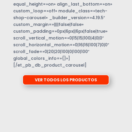
equal_height=»on» align_last_bottom=»on»
custom_loop=»off» module_class=»tech-
shop-carousel» _builder_version=»4.19.5″
custom_margin=»||||false|false»
custom_padding=»0px|6px||6px|false|true»
scroll_vertical_motion=»0|15|15|100|4|0|0″
scroll_horizontal_motion=»0|16|16|100|7|0|0″
scroll_fade=»0|20|20|100|0|100|100″
global_colors_info=»{}»]
[/et_pb_db_product_carousel]
VER TODOS LOS PRODUCTOS