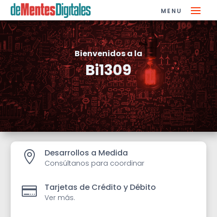
Bienvenidos a la
Bi1309
Desarrollos a Medida

Consúltanos para coordinar
Tarjetas de Crédito y Débito

Ver más.