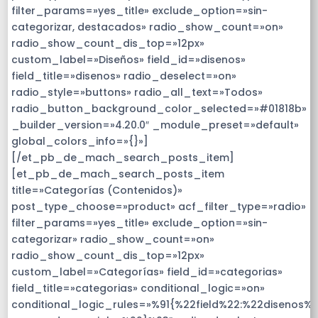
filter_params=»yes_title» exclude_option=»sin-
categorizar, destacados» radio_show_count=»on»
radio_show_count_dis_top=»12px»
custom_label=»Diseños» field_id=»disenos»
field_title=»disenos» radio_deselect=»on»
radio_style=»buttons» radio_all_text=»Todos»
radio_button_background_color_selected=»#01818b»
_builder_version=»4.20.0″ _module_preset=»default»
global_colors_info=»{}»]
[/et_pb_de_mach_search_posts_item]
[et_pb_de_mach_search_posts_item
title=»Categorías (Contenidos)»
post_type_choose=»product» acf_filter_type=»radio»
filter_params=»yes_title» exclude_option=»sin-
categorizar» radio_show_count=»on»
radio_show_count_dis_top=»12px»
custom_label=»Categorías» field_id=»categorias»
field_title=»categorias» conditional_logic=»on»
conditional_logic_rules=»%91{%22field%22:%22disenos%