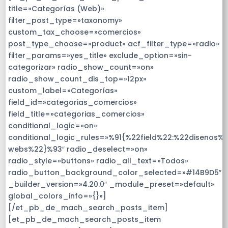
title=»Categorías (Web)»
filter_post_type=»taxonomy»
custom_tax_choose=»comercios»
post_type_choose=»product» acf_filter_type=»radio»
filter_params=»yes_title» exclude_option=»sin-
categorizar» radio_show_count=»on»
radio_show_count_dis_top=»12px»
custom_label=»Categorías»
field_id=»categorias_comercios»
field_title=»categorias_comercios»
conditional_logic=»on»
conditional_logic_rules=»%91{%22field%22:%22disenos%
webs%22}%93″ radio_deselect=»on»
radio_style=»buttons» radio_all_text=»Todos»
radio_button_background_color_selected=»#14B9D5″
_builder_version=»4.20.0″ _module_preset=»default»
global_colors_info=»{}»]
[/et_pb_de_mach_search_posts_item]
[et_pb_de_mach_search_posts_item