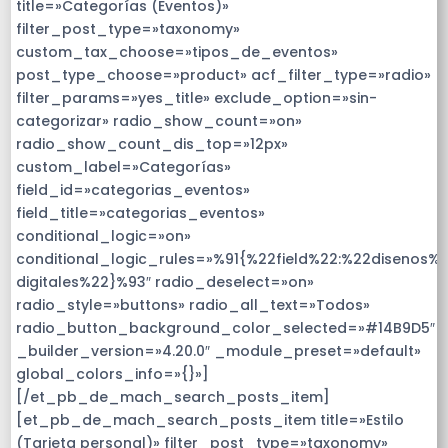
title=»Categorías (Eventos)»
filter_post_type=»taxonomy»
custom_tax_choose=»tipos_de_eventos»
post_type_choose=»product» acf_filter_type=»radio»
filter_params=»yes_title» exclude_option=»sin-
categorizar» radio_show_count=»on»
radio_show_count_dis_top=»12px»
custom_label=»Categorías»
field_id=»categorias_eventos»
field_title=»categorias_eventos»
conditional_logic=»on»
conditional_logic_rules=»%91{%22field%22:%22disenos%2
digitales%22}%93″ radio_deselect=»on»
radio_style=»buttons» radio_all_text=»Todos»
radio_button_background_color_selected=»#14B9D5″
_builder_version=»4.20.0″ _module_preset=»default»
global_colors_info=»{}»]
[/et_pb_de_mach_search_posts_item]
[et_pb_de_mach_search_posts_item title=»Estilo
(Tarjeta personal)» filter_post_type=»taxonomy»