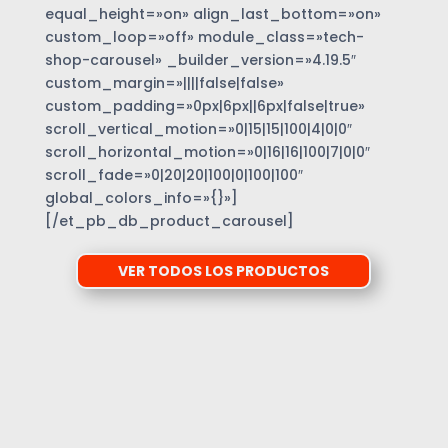
equal_height=»on» align_last_bottom=»on»
custom_loop=»off» module_class=»tech-
shop-carousel» _builder_version=»4.19.5″
custom_margin=»||||false|false»
custom_padding=»0px|6px||6px|false|true»
scroll_vertical_motion=»0|15|15|100|4|0|0″
scroll_horizontal_motion=»0|16|16|100|7|0|0″
scroll_fade=»0|20|20|100|0|100|100″
global_colors_info=»{}»]
[/et_pb_db_product_carousel]
VER TODOS LOS PRODUCTOS