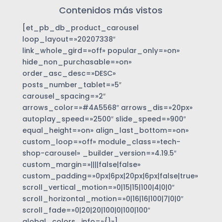
Contenidos más vistos
[et_pb_db_product_carousel
loop_layout=»20207338″
link_whole_gird=»off» popular_only=»on»
hide_non_purchasable=»on»
order_asc_desc=»DESC»
posts_number_tablet=»5″
carousel_spacing=»2″
arrows_color=»#4A5568″ arrows_dis=»20px»
autoplay_speed=»2500″ slide_speed=»900″
equal_height=»on» align_last_bottom=»on»
custom_loop=»off» module_class=»tech-
shop-carousel» _builder_version=»4.19.5″
custom_margin=»||||false|false»
custom_padding=»0px|6px|20px|6px|false|true»
scroll_vertical_motion=»0|15|15|100|4|0|0″
scroll_horizontal_motion=»0|16|16|100|7|0|0″
scroll_fade=»0|20|20|100|0|100|100″
global_colors_info=»{}»]