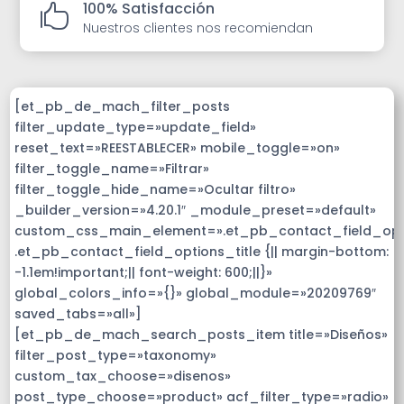
100% Satisfacción

Nuestros clientes nos recomiendan
[et_pb_de_mach_filter_posts
filter_update_type=»update_field»
reset_text=»REESTABLECER» mobile_toggle=»on»
filter_toggle_name=»Filtrar»
filter_toggle_hide_name=»Ocultar filtro»
_builder_version=»4.20.1″ _module_preset=»default»
custom_css_main_element=».et_pb_contact_field_op
.et_pb_contact_field_options_title {|| margin-bottom:
-1.1em!important;|| font-weight: 600;||}»
global_colors_info=»{}» global_module=»20209769″
saved_tabs=»all»]
[et_pb_de_mach_search_posts_item title=»Diseños»
filter_post_type=»taxonomy»
custom_tax_choose=»disenos»
post_type_choose=»product» acf_filter_type=»radio»