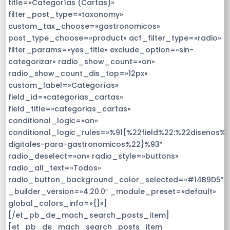
title=»Categorías (Cartas)»
filter_post_type=»taxonomy»
custom_tax_choose=»gastronomicos»
post_type_choose=»product» acf_filter_type=»radio»
filter_params=»yes_title» exclude_option=»sin-
categorizar» radio_show_count=»on»
radio_show_count_dis_top=»12px»
custom_label=»Categorías»
field_id=»categorias_cartas»
field_title=»categorias_cartas»
conditional_logic=»on»
conditional_logic_rules=»%91{%22field%22:%22disenos%
digitales-para-gastronomicos%22}%93″
radio_deselect=»on» radio_style=»buttons»
radio_all_text=»Todos»
radio_button_background_color_selected=»#14B9D5″
_builder_version=»4.20.0″ _module_preset=»default»
global_colors_info=»{}»]
[/et_pb_de_mach_search_posts_item]
[et_pb_de_mach_search_posts_item