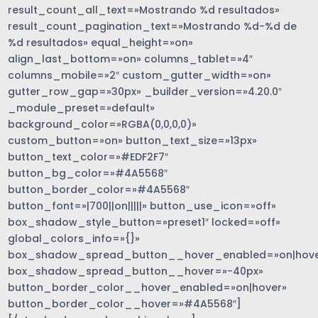
result_count_all_text=»Mostrando %d resultados»
result_count_pagination_text=»Mostrando %d-%d de
%d resultados» equal_height=»on»
align_last_bottom=»on» columns_tablet=»4″
columns_mobile=»2″ custom_gutter_width=»on»
gutter_row_gap=»30px» _builder_version=»4.20.0″
_module_preset=»default»
background_color=»RGBA(0,0,0,0)»
custom_button=»on» button_text_size=»13px»
button_text_color=»#EDF2F7″
button_bg_color=»#4A5568″
button_border_color=»#4A5568″
button_font=»|700||on|||||» button_use_icon=»off»
box_shadow_style_button=»preset1″ locked=»off»
global_colors_info=»{}»
box_shadow_spread_button__hover_enabled=»on|hove
box_shadow_spread_button__hover=»-40px»
button_border_color__hover_enabled=»on|hover»
button_border_color__hover=»#4A5568″]