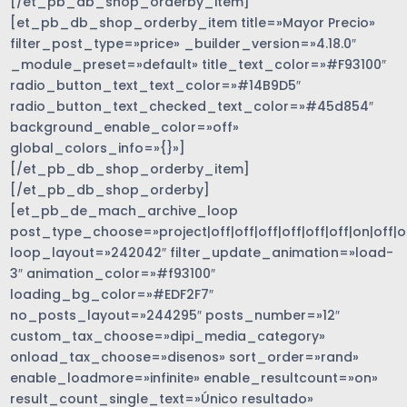
[/et_pb_db_shop_orderby_item]
[et_pb_db_shop_orderby_item title=»Mayor Precio»
filter_post_type=»price» _builder_version=»4.18.0″
_module_preset=»default» title_text_color=»#F93100″
radio_button_text_text_color=»#14B9D5″
radio_button_text_checked_text_color=»#45d854″
background_enable_color=»off»
global_colors_info=»{}»]
[/et_pb_db_shop_orderby_item]
[/et_pb_db_shop_orderby]
[et_pb_de_mach_archive_loop
post_type_choose=»project|off|off|off|off|off|off|on|off|of
loop_layout=»242042″ filter_update_animation=»load-
3″ animation_color=»#f93100″
loading_bg_color=»#EDF2F7″
no_posts_layout=»244295″ posts_number=»12″
custom_tax_choose=»dipi_media_category»
onload_tax_choose=»disenos» sort_order=»rand»
enable_loadmore=»infinite» enable_resultcount=»on»
result_count_single_text=»Único resultado»