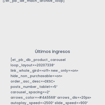
[/et_pb_de_mach_archive_loop]
Últimos ingresos
[et_pb_db_product_carousel
loop_layout=»20207338″
link_whole_gird=»off» new_only=»on»
hide_non_purchasable=»on»
order_asc_desc=»DESC»
posts_number_tablet=»5″
carousel_spacing=»2″
arrows_color=»#4A5568″ arrows_dis=»20px»
autoplay_speed=»2500″ slide_speed=»900″