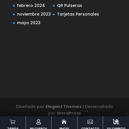
febrero 2024
QR Pulseras
noviembre 2023
Tarjetas Personales
mayo 2023
Diseñado por
Elegant Themes
| Desarrollado
por
WordPress





TIENDA
MI CUENTA
INICIO
CONTACTO
SU CARRITO