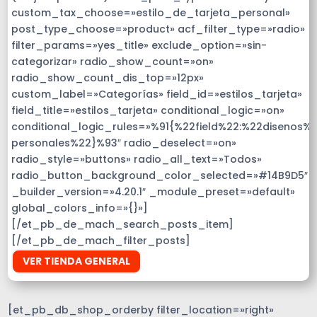
custom_tax_choose=»estilo_de_tarjeta_personal»
post_type_choose=»product» acf_filter_type=»radio»
filter_params=»yes_title» exclude_option=»sin-
categorizar» radio_show_count=»on»
radio_show_count_dis_top=»12px»
custom_label=»Categorías» field_id=»estilos_tarjeta»
field_title=»estilos_tarjeta» conditional_logic=»on»
conditional_logic_rules=»%91{%22field%22:%22disenos%
personales%22}%93″ radio_deselect=»on»
radio_style=»buttons» radio_all_text=»Todos»
radio_button_background_color_selected=»#14B9D5″
_builder_version=»4.20.1″ _module_preset=»default»
global_colors_info=»{}»]
[/et_pb_de_mach_search_posts_item]
[/et_pb_de_mach_filter_posts]
VER TIENDA GENERAL
[et_pb_db_shop_orderby filter_location=»right»