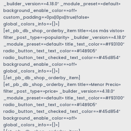
_builder_version=»4.18.0″ _module_preset=»default»
background_enable_color=»off»
custom_padding=»0px||0px||true|false»
global_colors_info=»{}»]
[et_pb_db_shop_orderby_item title=»Los más vistos»
filter_post_type=»popularity» _builder_version=»4.18.0″
_module_preset=»default» title_text_color=»#F93100″
radio_button_text_text_color=»#14B9D5″
radio_button_text_checked_text_color=»#45d854″
background_enable_color=»off»
global_colors_info=»{}»]
[/et_pb_db_shop_orderby_item]
[et_pb_db_shop_orderby_item title=»Menor Precio»
filter_post_type=»price» _builder_version=»4.18.0″
_module_preset=»default» title_text_color=»#F93100″
radio_button_text_text_color=»#14B9D5″
radio_button_text_checked_text_color=»#45d854″
background_enable_color=»off»
global_colors_info=»{}»]