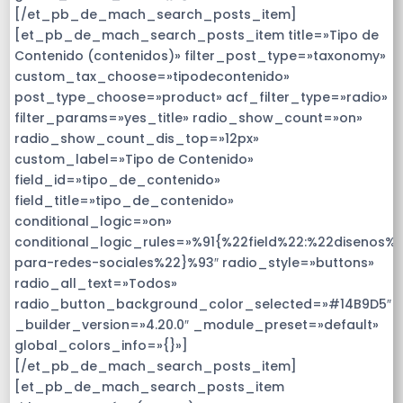
[/et_pb_de_mach_search_posts_item]
[et_pb_de_mach_search_posts_item title=»Tipo de
Contenido (contenidos)» filter_post_type=»taxonomy»
custom_tax_choose=»tipodecontenido»
post_type_choose=»product» acf_filter_type=»radio»
filter_params=»yes_title» radio_show_count=»on»
radio_show_count_dis_top=»12px»
custom_label=»Tipo de Contenido»
field_id=»tipo_de_contenido»
field_title=»tipo_de_contenido»
conditional_logic=»on»
conditional_logic_rules=»%91{%22field%22:%22disenos%
para-redes-sociales%22}%93″ radio_style=»buttons»
radio_all_text=»Todos»
radio_button_background_color_selected=»#14B9D5″
_builder_version=»4.20.0″ _module_preset=»default»
global_colors_info=»{}»]
[/et_pb_de_mach_search_posts_item]
[et_pb_de_mach_search_posts_item