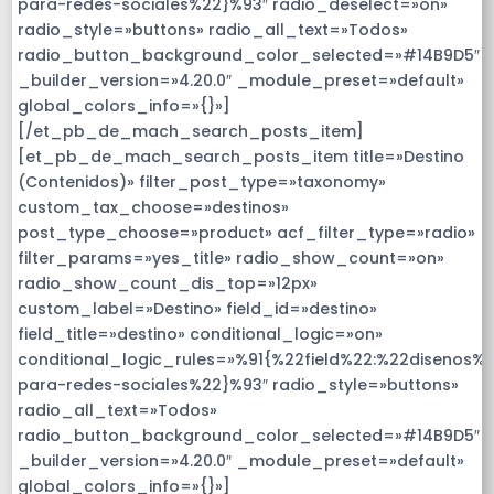
para-redes-sociales%22}%93″ radio_deselect=»on»
radio_style=»buttons» radio_all_text=»Todos»
radio_button_background_color_selected=»#14B9D5″
_builder_version=»4.20.0″ _module_preset=»default»
global_colors_info=»{}»]
[/et_pb_de_mach_search_posts_item]
[et_pb_de_mach_search_posts_item title=»Destino
(Contenidos)» filter_post_type=»taxonomy»
custom_tax_choose=»destinos»
post_type_choose=»product» acf_filter_type=»radio»
filter_params=»yes_title» radio_show_count=»on»
radio_show_count_dis_top=»12px»
custom_label=»Destino» field_id=»destino»
field_title=»destino» conditional_logic=»on»
conditional_logic_rules=»%91{%22field%22:%22disenos%
para-redes-sociales%22}%93″ radio_style=»buttons»
radio_all_text=»Todos»
radio_button_background_color_selected=»#14B9D5″
_builder_version=»4.20.0″ _module_preset=»default»
global_colors_info=»{}»]