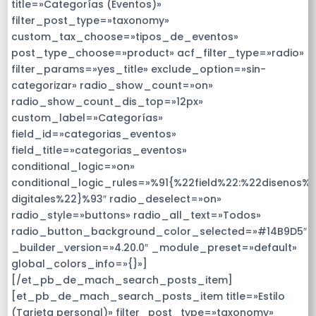
title=»Categorías (Eventos)»
filter_post_type=»taxonomy»
custom_tax_choose=»tipos_de_eventos»
post_type_choose=»product» acf_filter_type=»radio»
filter_params=»yes_title» exclude_option=»sin-
categorizar» radio_show_count=»on»
radio_show_count_dis_top=»12px»
custom_label=»Categorías»
field_id=»categorias_eventos»
field_title=»categorias_eventos»
conditional_logic=»on»
conditional_logic_rules=»%91{%22field%22:%22disenos%2
digitales%22}%93″ radio_deselect=»on»
radio_style=»buttons» radio_all_text=»Todos»
radio_button_background_color_selected=»#14B9D5″
_builder_version=»4.20.0″ _module_preset=»default»
global_colors_info=»{}»]
[/et_pb_de_mach_search_posts_item]
[et_pb_de_mach_search_posts_item title=»Estilo
(Tarjeta personal)» filter_post_type=»taxonomy»