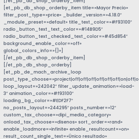
[/et_pb_db_shop_orderby_item]
[et_pb_db_shop_orderby_item title=»Mayor Precio»
filter_post_type=»price» _builder_version=»4.18.0″
_module_preset=»default» title_text_color=»#F93100″
radio_button_text_text_color=»#14B9D5″
radio_button_text_checked_text_color=»#45d854″
background_enable_color=»off»
global_colors_info=»{}»]
[/et_pb_db_shop_orderby_item]
[/et_pb_db_shop_orderby]
[et_pb_de_mach_archive_loop
post_type_choose=»project|off|off|off|off|off|off|on|off|of
loop_layout=»242042″ filter_update_animation=»load-
3″ animation_color=»#f93100″
loading_bg_color=»#EDF2F7″
no_posts_layout=»244295″ posts_number=»12″
custom_tax_choose=»dipi_media_category»
onload_tax_choose=»disenos» sort_order=»rand»
enable_loadmore=»infinite» enable_resultcount=»on»
result_count_single_text=»Único resultado»