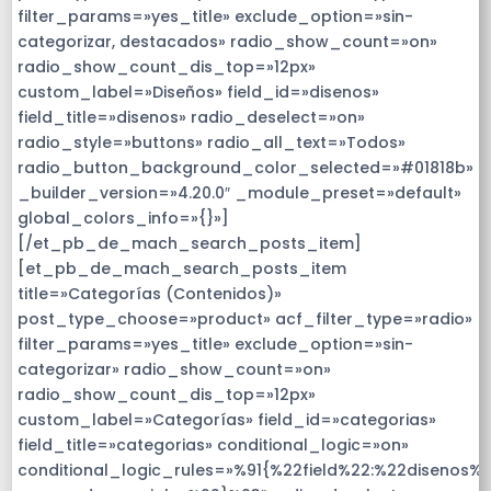
filter_params=»yes_title» exclude_option=»sin-
categorizar, destacados» radio_show_count=»on»
radio_show_count_dis_top=»12px»
custom_label=»Diseños» field_id=»disenos»
field_title=»disenos» radio_deselect=»on»
radio_style=»buttons» radio_all_text=»Todos»
radio_button_background_color_selected=»#01818b»
_builder_version=»4.20.0″ _module_preset=»default»
global_colors_info=»{}»]
[/et_pb_de_mach_search_posts_item]
[et_pb_de_mach_search_posts_item
title=»Categorías (Contenidos)»
post_type_choose=»product» acf_filter_type=»radio»
filter_params=»yes_title» exclude_option=»sin-
categorizar» radio_show_count=»on»
radio_show_count_dis_top=»12px»
custom_label=»Categorías» field_id=»categorias»
field_title=»categorias» conditional_logic=»on»
conditional_logic_rules=»%91{%22field%22:%22disenos%