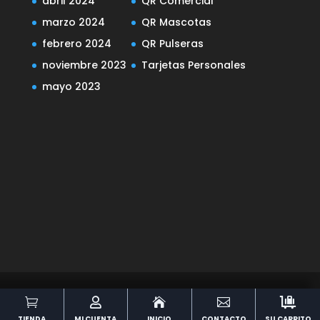
abril 2024
QR Comercial
marzo 2024
QR Mascotas
febrero 2024
QR Pulseras
noviembre 2023
Tarjetas Personales
mayo 2023
Diseñado por
Elegant Themes
| Desarrollado





por
WordPress
TIENDA
MI CUENTA
INICIO
CONTACTO
SU CARRITO