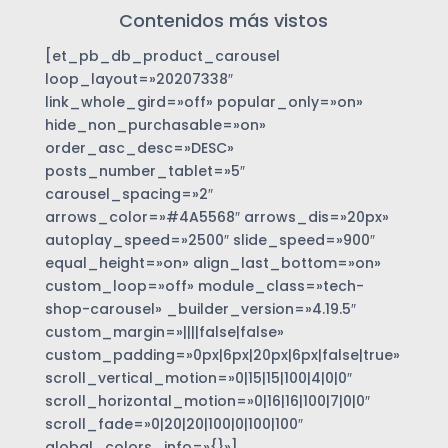
Contenidos más vistos
[et_pb_db_product_carousel
loop_layout=»20207338″
link_whole_gird=»off» popular_only=»on»
hide_non_purchasable=»on»
order_asc_desc=»DESC»
posts_number_tablet=»5″
carousel_spacing=»2″
arrows_color=»#4A5568″ arrows_dis=»20px»
autoplay_speed=»2500″ slide_speed=»900″
equal_height=»on» align_last_bottom=»on»
custom_loop=»off» module_class=»tech-
shop-carousel» _builder_version=»4.19.5″
custom_margin=»||||false|false»
custom_padding=»0px|6px|20px|6px|false|true»
scroll_vertical_motion=»0|15|15|100|4|0|0″
scroll_horizontal_motion=»0|16|16|100|7|0|0″
scroll_fade=»0|20|20|100|0|100|100″
global_colors_info=»{}»]