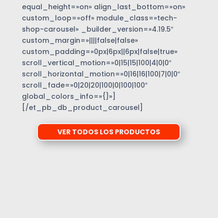
equal_height=»on» align_last_bottom=»on»
custom_loop=»off» module_class=»tech-
shop-carousel» _builder_version=»4.19.5″
custom_margin=»||||false|false»
custom_padding=»0px|6px||6px|false|true»
scroll_vertical_motion=»0|15|15|100|4|0|0″
scroll_horizontal_motion=»0|16|16|100|7|0|0″
scroll_fade=»0|20|20|100|0|100|100″
global_colors_info=»{}»]
[/et_pb_db_product_carousel]
VER TODOS LOS PRODUCTOS