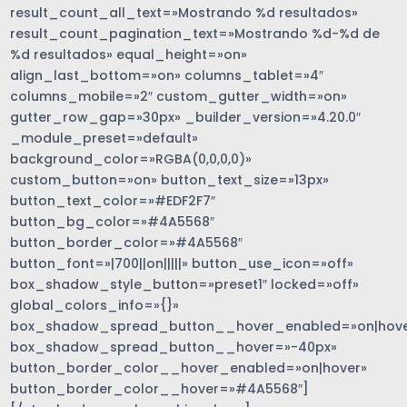
result_count_all_text=»Mostrando %d resultados»
result_count_pagination_text=»Mostrando %d-%d de
%d resultados» equal_height=»on»
align_last_bottom=»on» columns_tablet=»4″
columns_mobile=»2″ custom_gutter_width=»on»
gutter_row_gap=»30px» _builder_version=»4.20.0″
_module_preset=»default»
background_color=»RGBA(0,0,0,0)»
custom_button=»on» button_text_size=»13px»
button_text_color=»#EDF2F7″
button_bg_color=»#4A5568″
button_border_color=»#4A5568″
button_font=»|700||on|||||» button_use_icon=»off»
box_shadow_style_button=»preset1″ locked=»off»
global_colors_info=»{}»
box_shadow_spread_button__hover_enabled=»on|hove
box_shadow_spread_button__hover=»-40px»
button_border_color__hover_enabled=»on|hover»
button_border_color__hover=»#4A5568″]