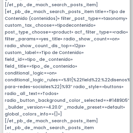
[/et_pb_de_mach_search_posts_item]
[et_pb_de_mach_search_posts_item title=»Tipo de
Contenido (contenidos)» filter_post_type=»taxonomy»
custom_tax_choose=»tipodecontenido»
post_type_choose=»product» acf_filter_type=»radio»
filter_params=»yes_title» radio_show_count=»on»
radio_show_count_dis_top=»12px»
custom_label=»Tipo de Contenido»
field_id=»tipo_de_contenido»
field_title=»tipo_de_contenido»
conditional_logic=»on»
conditional_logic_rules=»%91{%22field%22:%22disenos%
para-redes-sociales%22}%93″ radio_style=»buttons»
radio_all_text=»Todos»
radio_button_background_color_selected=»#14B9D5″
_builder_version=»4.20.0″ _module_preset=»default»
global_colors_info=»{}»]
[/et_pb_de_mach_search_posts_item]
[et_pb_de_mach_search_posts_item