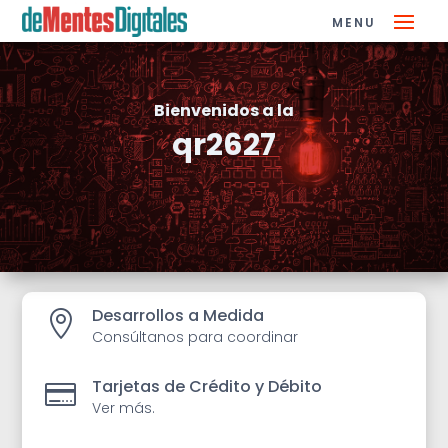
Bienvenidos a la
qr2627
Desarrollos a Medida

Consúltanos para coordinar
Tarjetas de Crédito y Débito

Ver más.