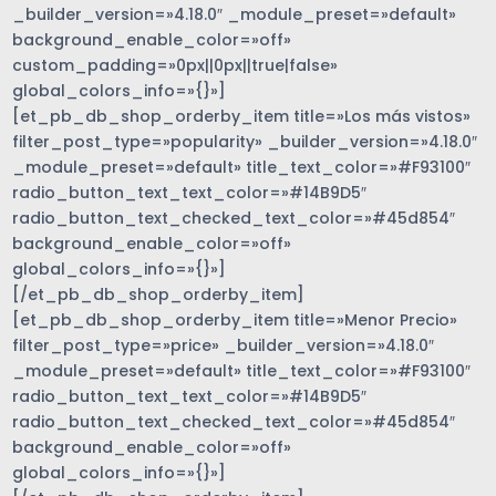
_builder_version=»4.18.0″ _module_preset=»default»
background_enable_color=»off»
custom_padding=»0px||0px||true|false»
global_colors_info=»{}»]
[et_pb_db_shop_orderby_item title=»Los más vistos»
filter_post_type=»popularity» _builder_version=»4.18.0″
_module_preset=»default» title_text_color=»#F93100″
radio_button_text_text_color=»#14B9D5″
radio_button_text_checked_text_color=»#45d854″
background_enable_color=»off»
global_colors_info=»{}»]
[/et_pb_db_shop_orderby_item]
[et_pb_db_shop_orderby_item title=»Menor Precio»
filter_post_type=»price» _builder_version=»4.18.0″
_module_preset=»default» title_text_color=»#F93100″
radio_button_text_text_color=»#14B9D5″
radio_button_text_checked_text_color=»#45d854″
background_enable_color=»off»
global_colors_info=»{}»]