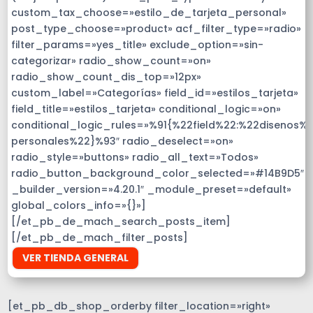
custom_tax_choose=»estilo_de_tarjeta_personal»
post_type_choose=»product» acf_filter_type=»radio»
filter_params=»yes_title» exclude_option=»sin-
categorizar» radio_show_count=»on»
radio_show_count_dis_top=»12px»
custom_label=»Categorías» field_id=»estilos_tarjeta»
field_title=»estilos_tarjeta» conditional_logic=»on»
conditional_logic_rules=»%91{%22field%22:%22disenos%
personales%22}%93″ radio_deselect=»on»
radio_style=»buttons» radio_all_text=»Todos»
radio_button_background_color_selected=»#14B9D5″
_builder_version=»4.20.1″ _module_preset=»default»
global_colors_info=»{}»]
[/et_pb_de_mach_search_posts_item]
[/et_pb_de_mach_filter_posts]
VER TIENDA GENERAL
[et_pb_db_shop_orderby filter_location=»right»