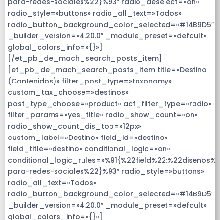
para-redes-sociales%22}%93″ radio_deselect=»on»
radio_style=»buttons» radio_all_text=»Todos»
radio_button_background_color_selected=»#14B9D5″
_builder_version=»4.20.0″ _module_preset=»default»
global_colors_info=»{}»]
[/et_pb_de_mach_search_posts_item]
[et_pb_de_mach_search_posts_item title=»Destino
(Contenidos)» filter_post_type=»taxonomy»
custom_tax_choose=»destinos»
post_type_choose=»product» acf_filter_type=»radio»
filter_params=»yes_title» radio_show_count=»on»
radio_show_count_dis_top=»12px»
custom_label=»Destino» field_id=»destino»
field_title=»destino» conditional_logic=»on»
conditional_logic_rules=»%91{%22field%22:%22disenos%
para-redes-sociales%22}%93″ radio_style=»buttons»
radio_all_text=»Todos»
radio_button_background_color_selected=»#14B9D5″
_builder_version=»4.20.0″ _module_preset=»default»
global_colors_info=»{}»]