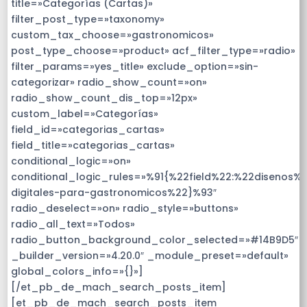
title=»Categorías (Cartas)»
filter_post_type=»taxonomy»
custom_tax_choose=»gastronomicos»
post_type_choose=»product» acf_filter_type=»radio»
filter_params=»yes_title» exclude_option=»sin-
categorizar» radio_show_count=»on»
radio_show_count_dis_top=»12px»
custom_label=»Categorías»
field_id=»categorias_cartas»
field_title=»categorias_cartas»
conditional_logic=»on»
conditional_logic_rules=»%91{%22field%22:%22disenos%
digitales-para-gastronomicos%22}%93″
radio_deselect=»on» radio_style=»buttons»
radio_all_text=»Todos»
radio_button_background_color_selected=»#14B9D5″
_builder_version=»4.20.0″ _module_preset=»default»
global_colors_info=»{}»]
[/et_pb_de_mach_search_posts_item]
[et_pb_de_mach_search_posts_item