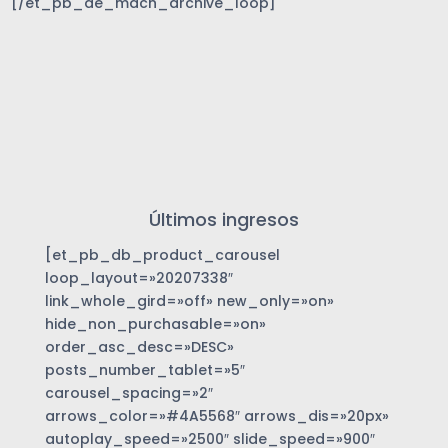
[/et_pb_de_mach_archive_loop]
Últimos ingresos
[et_pb_db_product_carousel
loop_layout=»20207338″
link_whole_gird=»off» new_only=»on»
hide_non_purchasable=»on»
order_asc_desc=»DESC»
posts_number_tablet=»5″
carousel_spacing=»2″
arrows_color=»#4A5568″ arrows_dis=»20px»
autoplay_speed=»2500″ slide_speed=»900″