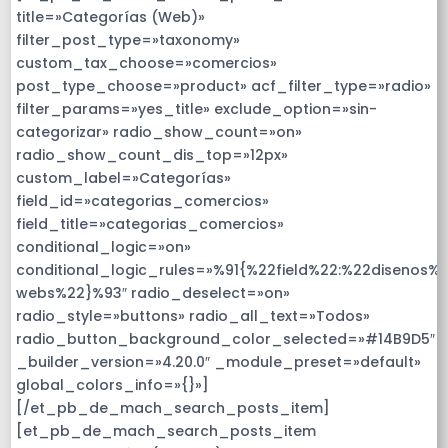
title=»Categorías (Web)»
filter_post_type=»taxonomy»
custom_tax_choose=»comercios»
post_type_choose=»product» acf_filter_type=»radio»
filter_params=»yes_title» exclude_option=»sin-
categorizar» radio_show_count=»on»
radio_show_count_dis_top=»12px»
custom_label=»Categorías»
field_id=»categorias_comercios»
field_title=»categorias_comercios»
conditional_logic=»on»
conditional_logic_rules=»%91{%22field%22:%22disenos%
webs%22}%93″ radio_deselect=»on»
radio_style=»buttons» radio_all_text=»Todos»
radio_button_background_color_selected=»#14B9D5″
_builder_version=»4.20.0″ _module_preset=»default»
global_colors_info=»{}»]
[/et_pb_de_mach_search_posts_item]
[et_pb_de_mach_search_posts_item