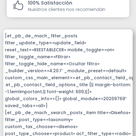
100% Satisfacción

Nuestros clientes nos recomiendan
[et_pb_de_mach_filter_posts
filter_update_type=»update_field»
reset_text=»REESTABLECER» mobile_toggle=»on»
filter_toggle_name=»Filtrar»
filter_toggle_hide_name=»Ocultar filtro»
_builder_version=»4.20.1″ _module_preset=»default»
custom_css_main_element=».et_pb_contact_field_op
.et_pb_contact_field_options_title {|| margin-bottom:
-1.1em!important;|| font-weight: 600;||}»
global_colors_info=»{}» global_module=»20209769″
saved_tabs=»all»]
[et_pb_de_mach_search_posts_item title=»Diseños»
filter_post_type=»taxonomy»
custom_tax_choose=»disenos»
post_type_choose=»product» acf_filter_type=»radio»