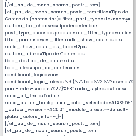
[/et_pb_de_mach_search_posts_item]
[et_pb_de_mach_search_posts_item title=»Tipo de
Contenido (contenidos)» filter_post_type=»taxonomy»
custom_tax_choose=»tipodecontenido»
post_type_choose=»product» acf_filter_type=»radio»
filter_params=»yes_title» radio_show_count=»on»
radio_show_count_dis_top=»12px»
custom_label=»Tipo de Contenido»
field_id=»tipo_de_contenido»
field_title=»tipo_de_contenido»
conditional_logic=»on»
conditional_logic_rules=»%91{%22field%22:%22disenos%
para-redes-sociales%22}%93″ radio_style=»buttons»
radio_all_text=»Todos»
radio_button_background_color_selected=»#14B9D5″
_builder_version=»4.20.0″ _module_preset=»default»
global_colors_info=»{}»]
[/et_pb_de_mach_search_posts_item]
[et_pb_de_mach_search_posts_item