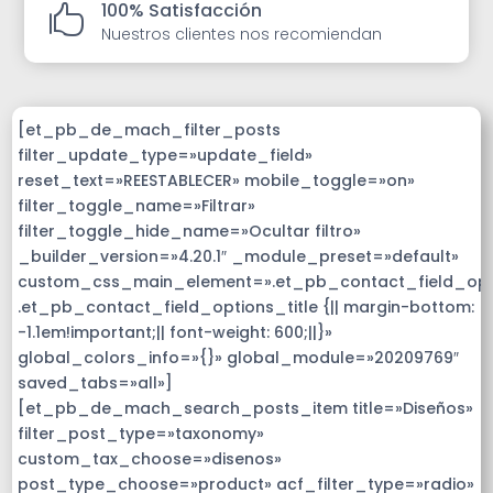
100% Satisfacción

Nuestros clientes nos recomiendan
[et_pb_de_mach_filter_posts
filter_update_type=»update_field»
reset_text=»REESTABLECER» mobile_toggle=»on»
filter_toggle_name=»Filtrar»
filter_toggle_hide_name=»Ocultar filtro»
_builder_version=»4.20.1″ _module_preset=»default»
custom_css_main_element=».et_pb_contact_field_op
.et_pb_contact_field_options_title {|| margin-bottom:
-1.1em!important;|| font-weight: 600;||}»
global_colors_info=»{}» global_module=»20209769″
saved_tabs=»all»]
[et_pb_de_mach_search_posts_item title=»Diseños»
filter_post_type=»taxonomy»
custom_tax_choose=»disenos»
post_type_choose=»product» acf_filter_type=»radio»