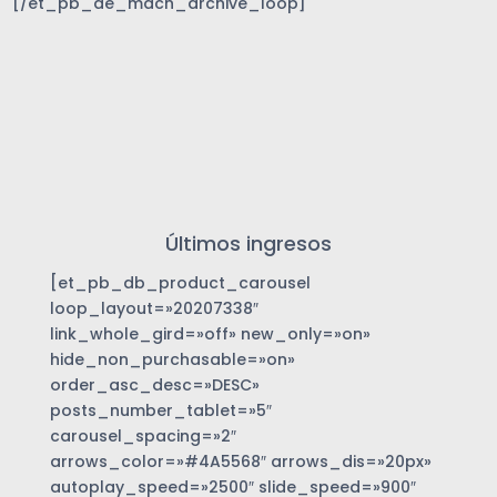
[/et_pb_de_mach_archive_loop]
Últimos ingresos
[et_pb_db_product_carousel
loop_layout=»20207338″
link_whole_gird=»off» new_only=»on»
hide_non_purchasable=»on»
order_asc_desc=»DESC»
posts_number_tablet=»5″
carousel_spacing=»2″
arrows_color=»#4A5568″ arrows_dis=»20px»
autoplay_speed=»2500″ slide_speed=»900″