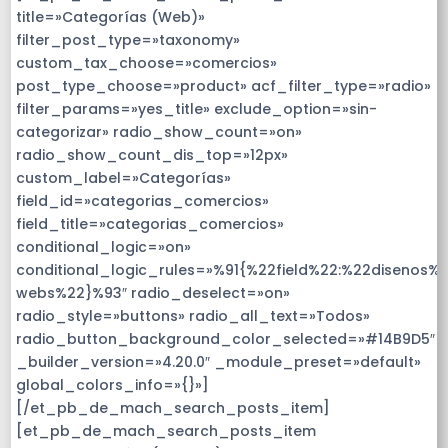
title=»Categorías (Web)»
filter_post_type=»taxonomy»
custom_tax_choose=»comercios»
post_type_choose=»product» acf_filter_type=»radio»
filter_params=»yes_title» exclude_option=»sin-
categorizar» radio_show_count=»on»
radio_show_count_dis_top=»12px»
custom_label=»Categorías»
field_id=»categorias_comercios»
field_title=»categorias_comercios»
conditional_logic=»on»
conditional_logic_rules=»%91{%22field%22:%22disenos%
webs%22}%93″ radio_deselect=»on»
radio_style=»buttons» radio_all_text=»Todos»
radio_button_background_color_selected=»#14B9D5″
_builder_version=»4.20.0″ _module_preset=»default»
global_colors_info=»{}»]
[/et_pb_de_mach_search_posts_item]
[et_pb_de_mach_search_posts_item