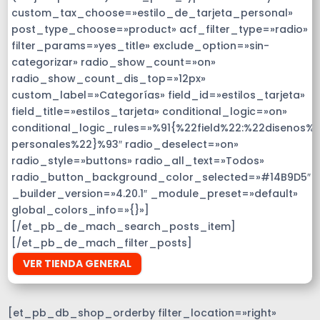
custom_tax_choose=»estilo_de_tarjeta_personal»
post_type_choose=»product» acf_filter_type=»radio»
filter_params=»yes_title» exclude_option=»sin-
categorizar» radio_show_count=»on»
radio_show_count_dis_top=»12px»
custom_label=»Categorías» field_id=»estilos_tarjeta»
field_title=»estilos_tarjeta» conditional_logic=»on»
conditional_logic_rules=»%91{%22field%22:%22disenos%
personales%22}%93″ radio_deselect=»on»
radio_style=»buttons» radio_all_text=»Todos»
radio_button_background_color_selected=»#14B9D5″
_builder_version=»4.20.1″ _module_preset=»default»
global_colors_info=»{}»]
[/et_pb_de_mach_search_posts_item]
[/et_pb_de_mach_filter_posts]
VER TIENDA GENERAL
[et_pb_db_shop_orderby filter_location=»right»