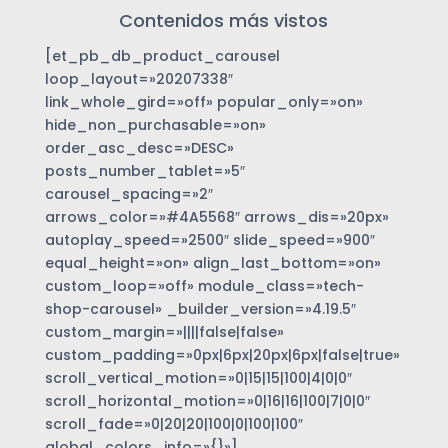
Contenidos más vistos
[et_pb_db_product_carousel
loop_layout=»20207338″
link_whole_gird=»off» popular_only=»on»
hide_non_purchasable=»on»
order_asc_desc=»DESC»
posts_number_tablet=»5″
carousel_spacing=»2″
arrows_color=»#4A5568″ arrows_dis=»20px»
autoplay_speed=»2500″ slide_speed=»900″
equal_height=»on» align_last_bottom=»on»
custom_loop=»off» module_class=»tech-
shop-carousel» _builder_version=»4.19.5″
custom_margin=»||||false|false»
custom_padding=»0px|6px|20px|6px|false|true»
scroll_vertical_motion=»0|15|15|100|4|0|0″
scroll_horizontal_motion=»0|16|16|100|7|0|0″
scroll_fade=»0|20|20|100|0|100|100″
global_colors_info=»{}»]