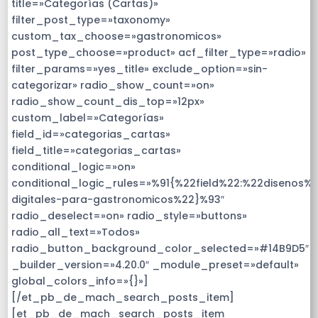
title=»Categorías (Cartas)»
filter_post_type=»taxonomy»
custom_tax_choose=»gastronomicos»
post_type_choose=»product» acf_filter_type=»radio»
filter_params=»yes_title» exclude_option=»sin-
categorizar» radio_show_count=»on»
radio_show_count_dis_top=»12px»
custom_label=»Categorías»
field_id=»categorias_cartas»
field_title=»categorias_cartas»
conditional_logic=»on»
conditional_logic_rules=»%91{%22field%22:%22disenos%
digitales-para-gastronomicos%22}%93″
radio_deselect=»on» radio_style=»buttons»
radio_all_text=»Todos»
radio_button_background_color_selected=»#14B9D5″
_builder_version=»4.20.0″ _module_preset=»default»
global_colors_info=»{}»]
[/et_pb_de_mach_search_posts_item]
[et_pb_de_mach_search_posts_item