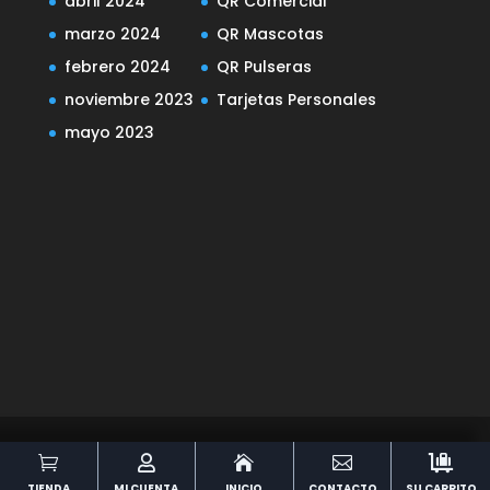
abril 2024
QR Comercial
marzo 2024
QR Mascotas
febrero 2024
QR Pulseras
noviembre 2023
Tarjetas Personales
mayo 2023
Diseñado por
Elegant Themes
| Desarrollado





por
WordPress
TIENDA
MI CUENTA
INICIO
CONTACTO
SU CARRITO