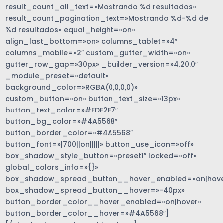
result_count_all_text=»Mostrando %d resultados»
result_count_pagination_text=»Mostrando %d-%d de
%d resultados» equal_height=»on»
align_last_bottom=»on» columns_tablet=»4″
columns_mobile=»2″ custom_gutter_width=»on»
gutter_row_gap=»30px» _builder_version=»4.20.0″
_module_preset=»default»
background_color=»RGBA(0,0,0,0)»
custom_button=»on» button_text_size=»13px»
button_text_color=»#EDF2F7″
button_bg_color=»#4A5568″
button_border_color=»#4A5568″
button_font=»|700||on|||||» button_use_icon=»off»
box_shadow_style_button=»preset1″ locked=»off»
global_colors_info=»{}»
box_shadow_spread_button__hover_enabled=»on|hove
box_shadow_spread_button__hover=»-40px»
button_border_color__hover_enabled=»on|hover»
button_border_color__hover=»#4A5568″]