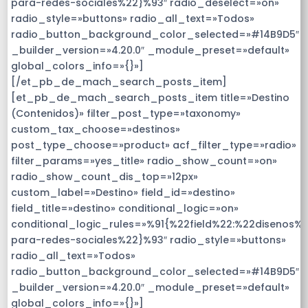
para-redes-sociales%22}%93″ radio_deselect=»on»
radio_style=»buttons» radio_all_text=»Todos»
radio_button_background_color_selected=»#14B9D5″
_builder_version=»4.20.0″ _module_preset=»default»
global_colors_info=»{}»]
[/et_pb_de_mach_search_posts_item]
[et_pb_de_mach_search_posts_item title=»Destino
(Contenidos)» filter_post_type=»taxonomy»
custom_tax_choose=»destinos»
post_type_choose=»product» acf_filter_type=»radio»
filter_params=»yes_title» radio_show_count=»on»
radio_show_count_dis_top=»12px»
custom_label=»Destino» field_id=»destino»
field_title=»destino» conditional_logic=»on»
conditional_logic_rules=»%91{%22field%22:%22disenos%
para-redes-sociales%22}%93″ radio_style=»buttons»
radio_all_text=»Todos»
radio_button_background_color_selected=»#14B9D5″
_builder_version=»4.20.0″ _module_preset=»default»
global_colors_info=»{}»]