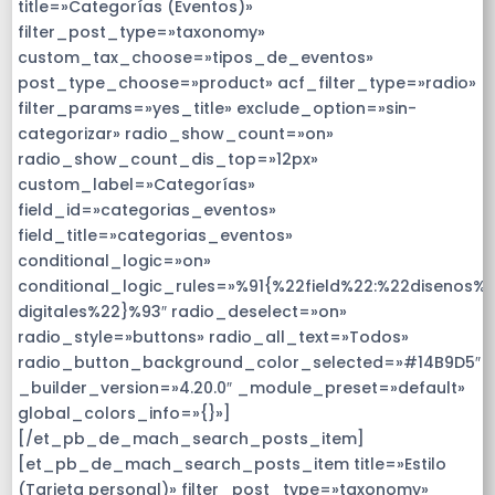
title=»Categorías (Eventos)»
filter_post_type=»taxonomy»
custom_tax_choose=»tipos_de_eventos»
post_type_choose=»product» acf_filter_type=»radio»
filter_params=»yes_title» exclude_option=»sin-
categorizar» radio_show_count=»on»
radio_show_count_dis_top=»12px»
custom_label=»Categorías»
field_id=»categorias_eventos»
field_title=»categorias_eventos»
conditional_logic=»on»
conditional_logic_rules=»%91{%22field%22:%22disenos%2
digitales%22}%93″ radio_deselect=»on»
radio_style=»buttons» radio_all_text=»Todos»
radio_button_background_color_selected=»#14B9D5″
_builder_version=»4.20.0″ _module_preset=»default»
global_colors_info=»{}»]
[/et_pb_de_mach_search_posts_item]
[et_pb_de_mach_search_posts_item title=»Estilo
(Tarjeta personal)» filter_post_type=»taxonomy»