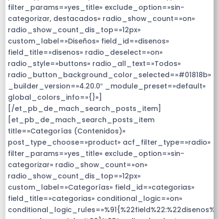
filter_params=»yes_title» exclude_option=»sin-
categorizar, destacados» radio_show_count=»on»
radio_show_count_dis_top=»12px»
custom_label=»Diseños» field_id=»disenos»
field_title=»disenos» radio_deselect=»on»
radio_style=»buttons» radio_all_text=»Todos»
radio_button_background_color_selected=»#01818b»
_builder_version=»4.20.0″ _module_preset=»default»
global_colors_info=»{}»]
[/et_pb_de_mach_search_posts_item]
[et_pb_de_mach_search_posts_item
title=»Categorías (Contenidos)»
post_type_choose=»product» acf_filter_type=»radio»
filter_params=»yes_title» exclude_option=»sin-
categorizar» radio_show_count=»on»
radio_show_count_dis_top=»12px»
custom_label=»Categorías» field_id=»categorias»
field_title=»categorias» conditional_logic=»on»
conditional_logic_rules=»%91{%22field%22:%22disenos%