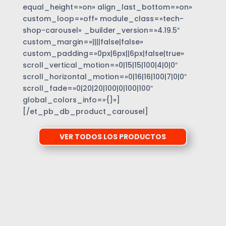
equal_height=»on» align_last_bottom=»on»
custom_loop=»off» module_class=»tech-
shop-carousel» _builder_version=»4.19.5″
custom_margin=»||||false|false»
custom_padding=»0px|6px||6px|false|true»
scroll_vertical_motion=»0|15|15|100|4|0|0″
scroll_horizontal_motion=»0|16|16|100|7|0|0″
scroll_fade=»0|20|20|100|0|100|100″
global_colors_info=»{}»]
[/et_pb_db_product_carousel]
VER TODOS LOS PRODUCTOS