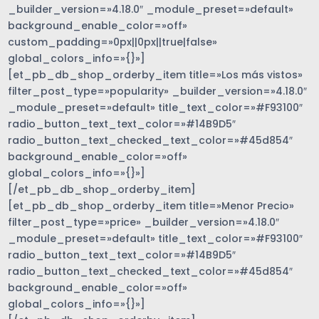
_builder_version=»4.18.0″ _module_preset=»default»
background_enable_color=»off»
custom_padding=»0px||0px||true|false»
global_colors_info=»{}»]
[et_pb_db_shop_orderby_item title=»Los más vistos»
filter_post_type=»popularity» _builder_version=»4.18.0″
_module_preset=»default» title_text_color=»#F93100″
radio_button_text_text_color=»#14B9D5″
radio_button_text_checked_text_color=»#45d854″
background_enable_color=»off»
global_colors_info=»{}»]
[/et_pb_db_shop_orderby_item]
[et_pb_db_shop_orderby_item title=»Menor Precio»
filter_post_type=»price» _builder_version=»4.18.0″
_module_preset=»default» title_text_color=»#F93100″
radio_button_text_text_color=»#14B9D5″
radio_button_text_checked_text_color=»#45d854″
background_enable_color=»off»
global_colors_info=»{}»]