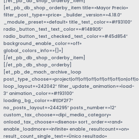
[/et_pb_db_shop_orderby_item]
[et_pb_db_shop_orderby_item title=»Mayor Precio»
filter_post_type=»price» _builder_version=»4.18.0″
_module_preset=»default» title_text_color=»#F93100″
radio_button_text_text_color=»#14B9D5″
radio_button_text_checked_text_color=»#45d854″
background_enable_color=»off»
global_colors_info=»{}»]
[/et_pb_db_shop_orderby_item]
[/et_pb_db_shop_orderby]
[et_pb_de_mach_archive_loop
post_type_choose=»project|off|off|off|off|off|off|on|off|of
loop_layout=»242042″ filter_update_animation=»load-
3″ animation_color=»#f93100″
loading_bg_color=»#EDF2F7″
no_posts_layout=»244295″ posts_number=»12″
custom_tax_choose=»dipi_media_category»
onload_tax_choose=»disenos» sort_order=»rand»
enable_loadmore=»infinite» enable_resultcount=»on»
result_count_single_text=»Único resultado»