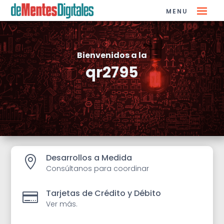
Bienvenidos a la
qr2795
Desarrollos a Medida

Consúltanos para coordinar
Tarjetas de Crédito y Débito

Ver más.