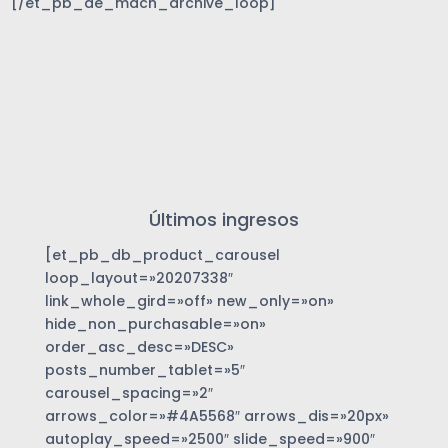
[/et_pb_de_mach_archive_loop]
Últimos ingresos
[et_pb_db_product_carousel
loop_layout=»20207338″
link_whole_gird=»off» new_only=»on»
hide_non_purchasable=»on»
order_asc_desc=»DESC»
posts_number_tablet=»5″
carousel_spacing=»2″
arrows_color=»#4A5568″ arrows_dis=»20px»
autoplay_speed=»2500″ slide_speed=»900″