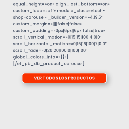
equal_height=»on» align_last_bottom=»on»
custom_loop=»off» module_class=»tech-
shop-carousel» _builder_version=»4.19.5″
custom_margin=»||||false|false»
custom_padding=»0px|6px||6px|false|true»
scroll_vertical_motion=»0|15|15|100|4|0|0″
scroll_horizontal_motion=»0|16|16|100|7|0|0″
scroll_fade=»0|20|20|100|0|100|100″
global_colors_info=»{}»]
[/et_pb_db_product_carousel]
VER TODOS LOS PRODUCTOS