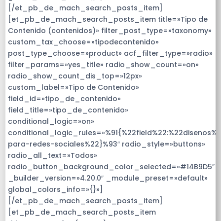
[/et_pb_de_mach_search_posts_item]
[et_pb_de_mach_search_posts_item title=»Tipo de
Contenido (contenidos)» filter_post_type=»taxonomy»
custom_tax_choose=»tipodecontenido»
post_type_choose=»product» acf_filter_type=»radio»
filter_params=»yes_title» radio_show_count=»on»
radio_show_count_dis_top=»12px»
custom_label=»Tipo de Contenido»
field_id=»tipo_de_contenido»
field_title=»tipo_de_contenido»
conditional_logic=»on»
conditional_logic_rules=»%91{%22field%22:%22disenos%
para-redes-sociales%22}%93″ radio_style=»buttons»
radio_all_text=»Todos»
radio_button_background_color_selected=»#14B9D5″
_builder_version=»4.20.0″ _module_preset=»default»
global_colors_info=»{}»]
[/et_pb_de_mach_search_posts_item]
[et_pb_de_mach_search_posts_item