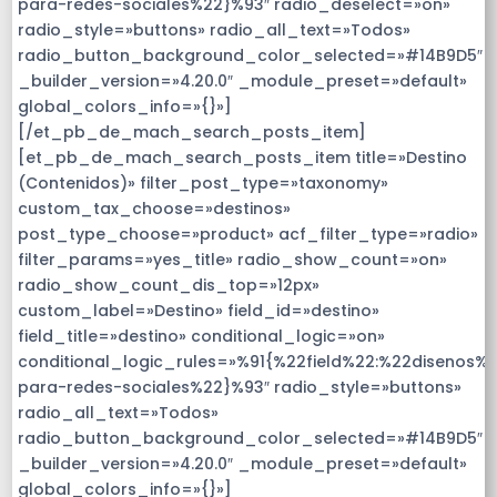
para-redes-sociales%22}%93″ radio_deselect=»on»
radio_style=»buttons» radio_all_text=»Todos»
radio_button_background_color_selected=»#14B9D5″
_builder_version=»4.20.0″ _module_preset=»default»
global_colors_info=»{}»]
[/et_pb_de_mach_search_posts_item]
[et_pb_de_mach_search_posts_item title=»Destino
(Contenidos)» filter_post_type=»taxonomy»
custom_tax_choose=»destinos»
post_type_choose=»product» acf_filter_type=»radio»
filter_params=»yes_title» radio_show_count=»on»
radio_show_count_dis_top=»12px»
custom_label=»Destino» field_id=»destino»
field_title=»destino» conditional_logic=»on»
conditional_logic_rules=»%91{%22field%22:%22disenos%
para-redes-sociales%22}%93″ radio_style=»buttons»
radio_all_text=»Todos»
radio_button_background_color_selected=»#14B9D5″
_builder_version=»4.20.0″ _module_preset=»default»
global_colors_info=»{}»]