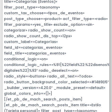
title=»Categorías (Eventos)»
filter_post_type=»taxonomy»
custom_tax_choose=»tipos_de_eventos»
post_type_choose=»product» acf_filter_type=»radio»
filter_params=»yes_title» exclude_option=»sin-
categorizar» radio_show_count=»on»
radio_show_count_dis_top=»12px»
custom_label=»Categorías»
field_id=»categorias_eventos»
field_title=»categorias_eventos»
conditional_logic=»on»
conditional_logic_rules=»%91{%22field%22:%22disenos%2
digitales%22}%93″ radio_deselect=»on»
radio_style=»buttons» radio_all_text=»Todos»
radio_button_background_color_selected=»#14B9D5″
_builder_version=»4.20.0″ _module_preset=»default»
global_colors_info=»{}»]
[/et_pb_de_mach_search_posts_item]
[et_pb_de_mach_search_posts_item title=»Estilo
(Tarjeta personal)» filter_post_type=»taxonomy»