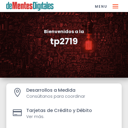
Bienvenidos a la
tp2719
Desarrollos a Medida

Consúltanos para coordinar
Tarjetas de Crédito y Débito

Ver más.