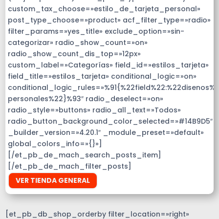
custom_tax_choose=»estilo_de_tarjeta_personal»
post_type_choose=»product» acf_filter_type=»radio»
filter_params=»yes_title» exclude_option=»sin-
categorizar» radio_show_count=»on»
radio_show_count_dis_top=»12px»
custom_label=»Categorías» field_id=»estilos_tarjeta»
field_title=»estilos_tarjeta» conditional_logic=»on»
conditional_logic_rules=»%91{%22field%22:%22disenos%
personales%22}%93″ radio_deselect=»on»
radio_style=»buttons» radio_all_text=»Todos»
radio_button_background_color_selected=»#14B9D5″
_builder_version=»4.20.1″ _module_preset=»default»
global_colors_info=»{}»]
[/et_pb_de_mach_search_posts_item]
[/et_pb_de_mach_filter_posts]
VER TIENDA GENERAL
[et_pb_db_shop_orderby filter_location=»right»