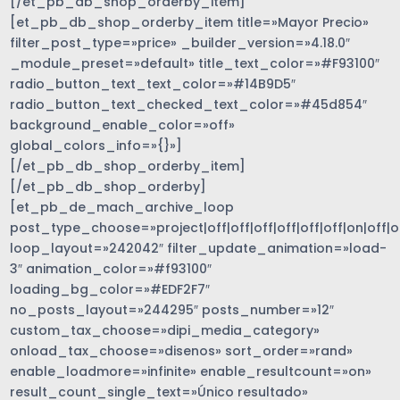
[/et_pb_db_shop_orderby_item]
[et_pb_db_shop_orderby_item title=»Mayor Precio»
filter_post_type=»price» _builder_version=»4.18.0″
_module_preset=»default» title_text_color=»#F93100″
radio_button_text_text_color=»#14B9D5″
radio_button_text_checked_text_color=»#45d854″
background_enable_color=»off»
global_colors_info=»{}»]
[/et_pb_db_shop_orderby_item]
[/et_pb_db_shop_orderby]
[et_pb_de_mach_archive_loop
post_type_choose=»project|off|off|off|off|off|off|on|off|of
loop_layout=»242042″ filter_update_animation=»load-
3″ animation_color=»#f93100″
loading_bg_color=»#EDF2F7″
no_posts_layout=»244295″ posts_number=»12″
custom_tax_choose=»dipi_media_category»
onload_tax_choose=»disenos» sort_order=»rand»
enable_loadmore=»infinite» enable_resultcount=»on»
result_count_single_text=»Único resultado»