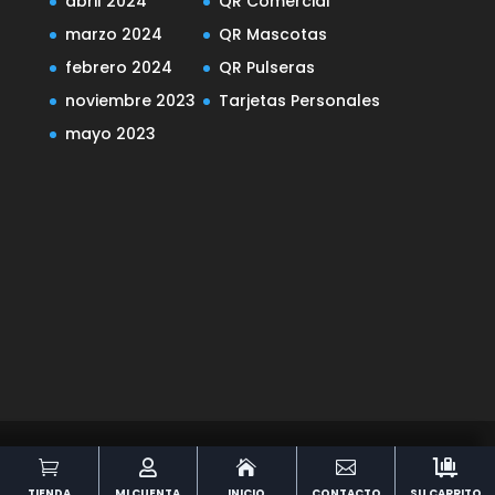
abril 2024
QR Comercial
marzo 2024
QR Mascotas
febrero 2024
QR Pulseras
noviembre 2023
Tarjetas Personales
mayo 2023
Diseñado por
Elegant Themes
| Desarrollado





por
WordPress
TIENDA
MI CUENTA
INICIO
CONTACTO
SU CARRITO