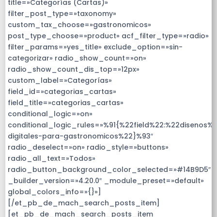
title=»Categorías (Cartas)»
filter_post_type=»taxonomy»
custom_tax_choose=»gastronomicos»
post_type_choose=»product» acf_filter_type=»radio»
filter_params=»yes_title» exclude_option=»sin-
categorizar» radio_show_count=»on»
radio_show_count_dis_top=»12px»
custom_label=»Categorías»
field_id=»categorias_cartas»
field_title=»categorias_cartas»
conditional_logic=»on»
conditional_logic_rules=»%91{%22field%22:%22disenos%
digitales-para-gastronomicos%22}%93″
radio_deselect=»on» radio_style=»buttons»
radio_all_text=»Todos»
radio_button_background_color_selected=»#14B9D5″
_builder_version=»4.20.0″ _module_preset=»default»
global_colors_info=»{}»]
[/et_pb_de_mach_search_posts_item]
[et_pb_de_mach_search_posts_item