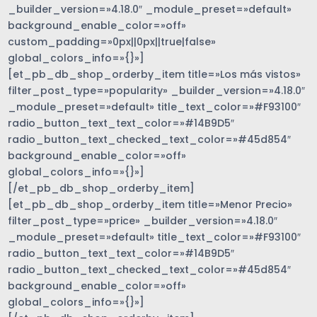
_builder_version=»4.18.0″ _module_preset=»default»
background_enable_color=»off»
custom_padding=»0px||0px||true|false»
global_colors_info=»{}»]
[et_pb_db_shop_orderby_item title=»Los más vistos»
filter_post_type=»popularity» _builder_version=»4.18.0″
_module_preset=»default» title_text_color=»#F93100″
radio_button_text_text_color=»#14B9D5″
radio_button_text_checked_text_color=»#45d854″
background_enable_color=»off»
global_colors_info=»{}»]
[/et_pb_db_shop_orderby_item]
[et_pb_db_shop_orderby_item title=»Menor Precio»
filter_post_type=»price» _builder_version=»4.18.0″
_module_preset=»default» title_text_color=»#F93100″
radio_button_text_text_color=»#14B9D5″
radio_button_text_checked_text_color=»#45d854″
background_enable_color=»off»
global_colors_info=»{}»]