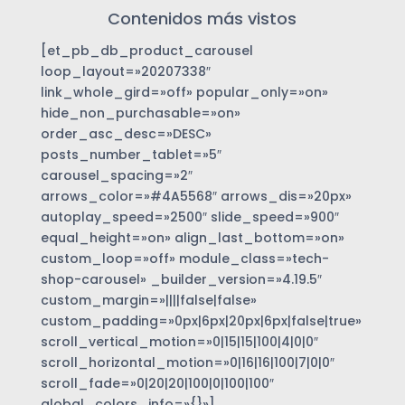
Contenidos más vistos
[et_pb_db_product_carousel
loop_layout=»20207338″
link_whole_gird=»off» popular_only=»on»
hide_non_purchasable=»on»
order_asc_desc=»DESC»
posts_number_tablet=»5″
carousel_spacing=»2″
arrows_color=»#4A5568″ arrows_dis=»20px»
autoplay_speed=»2500″ slide_speed=»900″
equal_height=»on» align_last_bottom=»on»
custom_loop=»off» module_class=»tech-
shop-carousel» _builder_version=»4.19.5″
custom_margin=»||||false|false»
custom_padding=»0px|6px|20px|6px|false|true»
scroll_vertical_motion=»0|15|15|100|4|0|0″
scroll_horizontal_motion=»0|16|16|100|7|0|0″
scroll_fade=»0|20|20|100|0|100|100″
global_colors_info=»{}»]