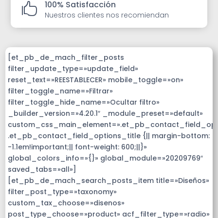
100% Satisfacción

Nuestros clientes nos recomiendan
[et_pb_de_mach_filter_posts
filter_update_type=»update_field»
reset_text=»REESTABLECER» mobile_toggle=»on»
filter_toggle_name=»Filtrar»
filter_toggle_hide_name=»Ocultar filtro»
_builder_version=»4.20.1″ _module_preset=»default»
custom_css_main_element=».et_pb_contact_field_op
.et_pb_contact_field_options_title {|| margin-bottom:
-1.1em!important;|| font-weight: 600;||}»
global_colors_info=»{}» global_module=»20209769″
saved_tabs=»all»]
[et_pb_de_mach_search_posts_item title=»Diseños»
filter_post_type=»taxonomy»
custom_tax_choose=»disenos»
post_type_choose=»product» acf_filter_type=»radio»