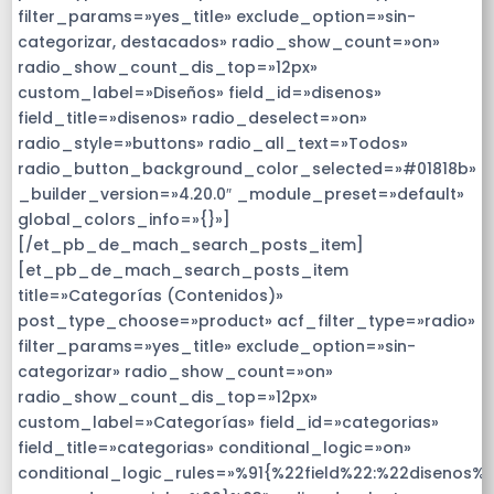
filter_params=»yes_title» exclude_option=»sin-
categorizar, destacados» radio_show_count=»on»
radio_show_count_dis_top=»12px»
custom_label=»Diseños» field_id=»disenos»
field_title=»disenos» radio_deselect=»on»
radio_style=»buttons» radio_all_text=»Todos»
radio_button_background_color_selected=»#01818b»
_builder_version=»4.20.0″ _module_preset=»default»
global_colors_info=»{}»]
[/et_pb_de_mach_search_posts_item]
[et_pb_de_mach_search_posts_item
title=»Categorías (Contenidos)»
post_type_choose=»product» acf_filter_type=»radio»
filter_params=»yes_title» exclude_option=»sin-
categorizar» radio_show_count=»on»
radio_show_count_dis_top=»12px»
custom_label=»Categorías» field_id=»categorias»
field_title=»categorias» conditional_logic=»on»
conditional_logic_rules=»%91{%22field%22:%22disenos%