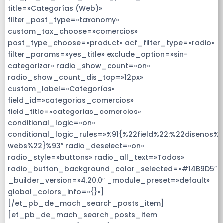
title=»Categorías (Web)»
filter_post_type=»taxonomy»
custom_tax_choose=»comercios»
post_type_choose=»product» acf_filter_type=»radio»
filter_params=»yes_title» exclude_option=»sin-
categorizar» radio_show_count=»on»
radio_show_count_dis_top=»12px»
custom_label=»Categorías»
field_id=»categorias_comercios»
field_title=»categorias_comercios»
conditional_logic=»on»
conditional_logic_rules=»%91{%22field%22:%22disenos%
webs%22}%93″ radio_deselect=»on»
radio_style=»buttons» radio_all_text=»Todos»
radio_button_background_color_selected=»#14B9D5″
_builder_version=»4.20.0″ _module_preset=»default»
global_colors_info=»{}»]
[/et_pb_de_mach_search_posts_item]
[et_pb_de_mach_search_posts_item