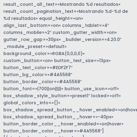
result_count_all_text=»Mostrando %d resultados»
result_count_pagination_text=»Mostrando %d-%d de
%d resultados» equal_height=»on»
align_last_bottom=»on» columns_tablet=»4″
columns_mobile=»2″ custom_gutter_width=»on»
gutter_row_gap=»30px» _builder_version=»4.20.0″
_module_preset=»default»
background_color=»RGBA(0,0,0,0)»
custom_button=»on» button_text_size=»13px»
button_text_color=»#EDF2F7″
button_bg_color=»#4A5568″
button_border_color=»#4A5568″
button_font=»|700||on|||||» button_use_icon=»off»
box_shadow_style_button=»preset1″ locked=»off»
global_colors_info=»{}»
box_shadow_spread_button__hover_enabled=»on|hove
box_shadow_spread_button__hover=»-40px»
button_border_color__hover_enabled=»on|hover»
button_border_color__hover=»#4A5568″]