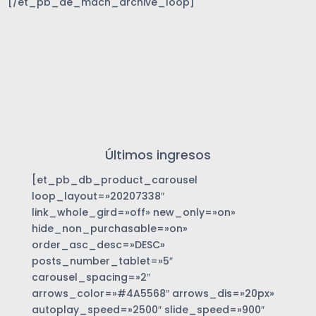
[/et_pb_de_mach_archive_loop]
Últimos ingresos
[et_pb_db_product_carousel
loop_layout=»20207338″
link_whole_gird=»off» new_only=»on»
hide_non_purchasable=»on»
order_asc_desc=»DESC»
posts_number_tablet=»5″
carousel_spacing=»2″
arrows_color=»#4A5568″ arrows_dis=»20px»
autoplay_speed=»2500″ slide_speed=»900″