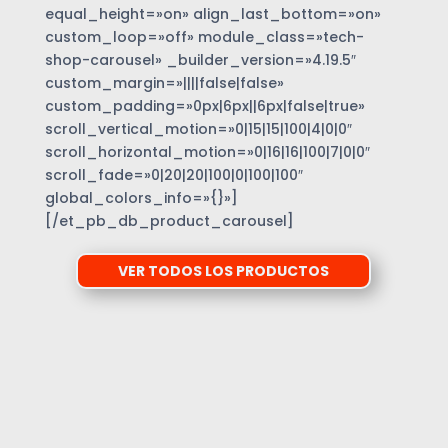
equal_height=»on» align_last_bottom=»on»
custom_loop=»off» module_class=»tech-
shop-carousel» _builder_version=»4.19.5″
custom_margin=»||||false|false»
custom_padding=»0px|6px||6px|false|true»
scroll_vertical_motion=»0|15|15|100|4|0|0″
scroll_horizontal_motion=»0|16|16|100|7|0|0″
scroll_fade=»0|20|20|100|0|100|100″
global_colors_info=»{}»]
[/et_pb_db_product_carousel]
VER TODOS LOS PRODUCTOS