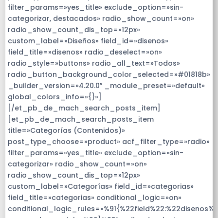
filter_params=»yes_title» exclude_option=»sin-
categorizar, destacados» radio_show_count=»on»
radio_show_count_dis_top=»12px»
custom_label=»Diseños» field_id=»disenos»
field_title=»disenos» radio_deselect=»on»
radio_style=»buttons» radio_all_text=»Todos»
radio_button_background_color_selected=»#01818b»
_builder_version=»4.20.0″ _module_preset=»default»
global_colors_info=»{}»]
[/et_pb_de_mach_search_posts_item]
[et_pb_de_mach_search_posts_item
title=»Categorías (Contenidos)»
post_type_choose=»product» acf_filter_type=»radio»
filter_params=»yes_title» exclude_option=»sin-
categorizar» radio_show_count=»on»
radio_show_count_dis_top=»12px»
custom_label=»Categorías» field_id=»categorias»
field_title=»categorias» conditional_logic=»on»
conditional_logic_rules=»%91{%22field%22:%22disenos%