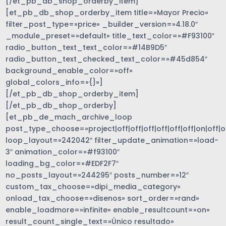
[/et_pb_db_shop_orderby_item]
[et_pb_db_shop_orderby_item title=»Mayor Precio»
filter_post_type=»price» _builder_version=»4.18.0″
_module_preset=»default» title_text_color=»#F93100″
radio_button_text_text_color=»#14B9D5″
radio_button_text_checked_text_color=»#45d854″
background_enable_color=»off»
global_colors_info=»{}»]
[/et_pb_db_shop_orderby_item]
[/et_pb_db_shop_orderby]
[et_pb_de_mach_archive_loop
post_type_choose=»project|off|off|off|off|off|off|on|off|of
loop_layout=»242042″ filter_update_animation=»load-
3″ animation_color=»#f93100″
loading_bg_color=»#EDF2F7″
no_posts_layout=»244295″ posts_number=»12″
custom_tax_choose=»dipi_media_category»
onload_tax_choose=»disenos» sort_order=»rand»
enable_loadmore=»infinite» enable_resultcount=»on»
result_count_single_text=»Único resultado»