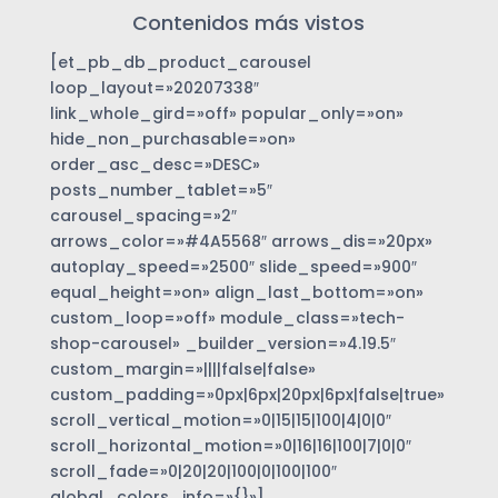
Contenidos más vistos
[et_pb_db_product_carousel
loop_layout=»20207338″
link_whole_gird=»off» popular_only=»on»
hide_non_purchasable=»on»
order_asc_desc=»DESC»
posts_number_tablet=»5″
carousel_spacing=»2″
arrows_color=»#4A5568″ arrows_dis=»20px»
autoplay_speed=»2500″ slide_speed=»900″
equal_height=»on» align_last_bottom=»on»
custom_loop=»off» module_class=»tech-
shop-carousel» _builder_version=»4.19.5″
custom_margin=»||||false|false»
custom_padding=»0px|6px|20px|6px|false|true»
scroll_vertical_motion=»0|15|15|100|4|0|0″
scroll_horizontal_motion=»0|16|16|100|7|0|0″
scroll_fade=»0|20|20|100|0|100|100″
global_colors_info=»{}»]