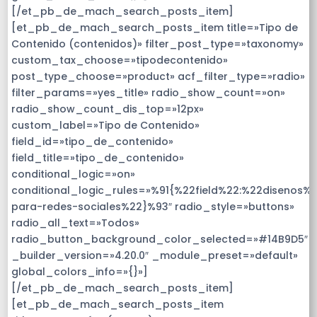
[/et_pb_de_mach_search_posts_item]
[et_pb_de_mach_search_posts_item title=»Tipo de
Contenido (contenidos)» filter_post_type=»taxonomy»
custom_tax_choose=»tipodecontenido»
post_type_choose=»product» acf_filter_type=»radio»
filter_params=»yes_title» radio_show_count=»on»
radio_show_count_dis_top=»12px»
custom_label=»Tipo de Contenido»
field_id=»tipo_de_contenido»
field_title=»tipo_de_contenido»
conditional_logic=»on»
conditional_logic_rules=»%91{%22field%22:%22disenos%
para-redes-sociales%22}%93″ radio_style=»buttons»
radio_all_text=»Todos»
radio_button_background_color_selected=»#14B9D5″
_builder_version=»4.20.0″ _module_preset=»default»
global_colors_info=»{}»]
[/et_pb_de_mach_search_posts_item]
[et_pb_de_mach_search_posts_item