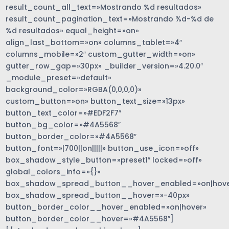
result_count_all_text=»Mostrando %d resultados»
result_count_pagination_text=»Mostrando %d-%d de
%d resultados» equal_height=»on»
align_last_bottom=»on» columns_tablet=»4″
columns_mobile=»2″ custom_gutter_width=»on»
gutter_row_gap=»30px» _builder_version=»4.20.0″
_module_preset=»default»
background_color=»RGBA(0,0,0,0)»
custom_button=»on» button_text_size=»13px»
button_text_color=»#EDF2F7″
button_bg_color=»#4A5568″
button_border_color=»#4A5568″
button_font=»|700||on|||||» button_use_icon=»off»
box_shadow_style_button=»preset1″ locked=»off»
global_colors_info=»{}»
box_shadow_spread_button__hover_enabled=»on|hove
box_shadow_spread_button__hover=»-40px»
button_border_color__hover_enabled=»on|hover»
button_border_color__hover=»#4A5568″]