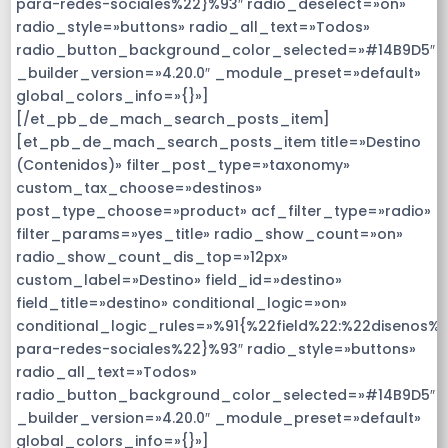
para-redes-sociales%22}%93″ radio_deselect=»on»
radio_style=»buttons» radio_all_text=»Todos»
radio_button_background_color_selected=»#14B9D5″
_builder_version=»4.20.0″ _module_preset=»default»
global_colors_info=»{}»]
[/et_pb_de_mach_search_posts_item]
[et_pb_de_mach_search_posts_item title=»Destino
(Contenidos)» filter_post_type=»taxonomy»
custom_tax_choose=»destinos»
post_type_choose=»product» acf_filter_type=»radio»
filter_params=»yes_title» radio_show_count=»on»
radio_show_count_dis_top=»12px»
custom_label=»Destino» field_id=»destino»
field_title=»destino» conditional_logic=»on»
conditional_logic_rules=»%91{%22field%22:%22disenos%
para-redes-sociales%22}%93″ radio_style=»buttons»
radio_all_text=»Todos»
radio_button_background_color_selected=»#14B9D5″
_builder_version=»4.20.0″ _module_preset=»default»
global_colors_info=»{}»]