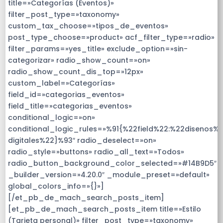
title=»Categorías (Eventos)»
filter_post_type=»taxonomy»
custom_tax_choose=»tipos_de_eventos»
post_type_choose=»product» acf_filter_type=»radio»
filter_params=»yes_title» exclude_option=»sin-
categorizar» radio_show_count=»on»
radio_show_count_dis_top=»12px»
custom_label=»Categorías»
field_id=»categorias_eventos»
field_title=»categorias_eventos»
conditional_logic=»on»
conditional_logic_rules=»%91{%22field%22:%22disenos%2
digitales%22}%93″ radio_deselect=»on»
radio_style=»buttons» radio_all_text=»Todos»
radio_button_background_color_selected=»#14B9D5″
_builder_version=»4.20.0″ _module_preset=»default»
global_colors_info=»{}»]
[/et_pb_de_mach_search_posts_item]
[et_pb_de_mach_search_posts_item title=»Estilo
(Tarjeta personal)» filter_post_type=»taxonomy»