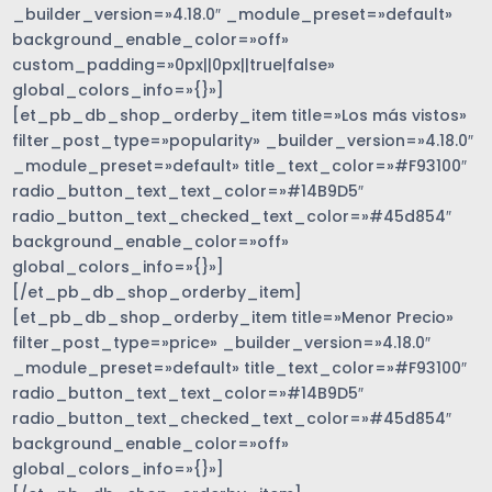
_builder_version=»4.18.0″ _module_preset=»default»
background_enable_color=»off»
custom_padding=»0px||0px||true|false»
global_colors_info=»{}»]
[et_pb_db_shop_orderby_item title=»Los más vistos»
filter_post_type=»popularity» _builder_version=»4.18.0″
_module_preset=»default» title_text_color=»#F93100″
radio_button_text_text_color=»#14B9D5″
radio_button_text_checked_text_color=»#45d854″
background_enable_color=»off»
global_colors_info=»{}»]
[/et_pb_db_shop_orderby_item]
[et_pb_db_shop_orderby_item title=»Menor Precio»
filter_post_type=»price» _builder_version=»4.18.0″
_module_preset=»default» title_text_color=»#F93100″
radio_button_text_text_color=»#14B9D5″
radio_button_text_checked_text_color=»#45d854″
background_enable_color=»off»
global_colors_info=»{}»]