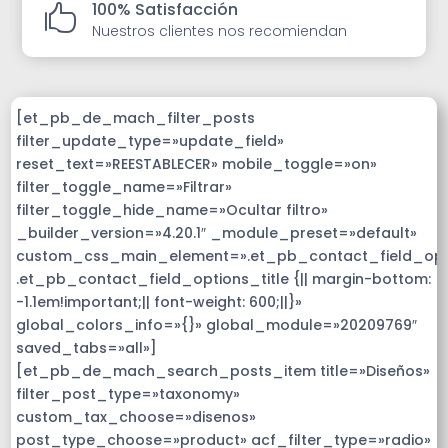
100% Satisfacción

Nuestros clientes nos recomiendan
[et_pb_de_mach_filter_posts
filter_update_type=»update_field»
reset_text=»REESTABLECER» mobile_toggle=»on»
filter_toggle_name=»Filtrar»
filter_toggle_hide_name=»Ocultar filtro»
_builder_version=»4.20.1″ _module_preset=»default»
custom_css_main_element=».et_pb_contact_field_op
.et_pb_contact_field_options_title {|| margin-bottom:
-1.1em!important;|| font-weight: 600;||}»
global_colors_info=»{}» global_module=»20209769″
saved_tabs=»all»]
[et_pb_de_mach_search_posts_item title=»Diseños»
filter_post_type=»taxonomy»
custom_tax_choose=»disenos»
post_type_choose=»product» acf_filter_type=»radio»