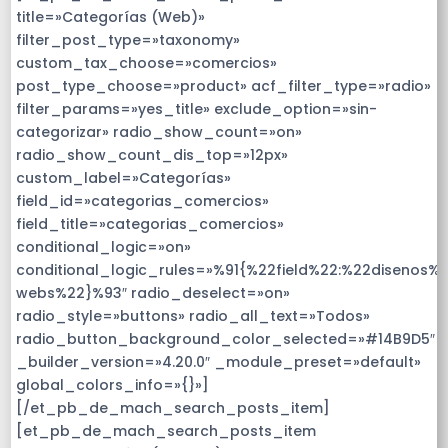
title=»Categorías (Web)»
filter_post_type=»taxonomy»
custom_tax_choose=»comercios»
post_type_choose=»product» acf_filter_type=»radio»
filter_params=»yes_title» exclude_option=»sin-
categorizar» radio_show_count=»on»
radio_show_count_dis_top=»12px»
custom_label=»Categorías»
field_id=»categorias_comercios»
field_title=»categorias_comercios»
conditional_logic=»on»
conditional_logic_rules=»%91{%22field%22:%22disenos%
webs%22}%93″ radio_deselect=»on»
radio_style=»buttons» radio_all_text=»Todos»
radio_button_background_color_selected=»#14B9D5″
_builder_version=»4.20.0″ _module_preset=»default»
global_colors_info=»{}»]
[/et_pb_de_mach_search_posts_item]
[et_pb_de_mach_search_posts_item