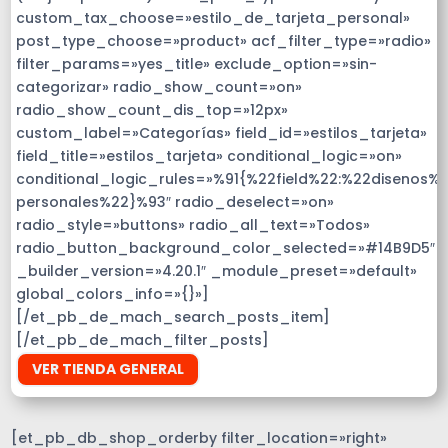
custom_tax_choose=»estilo_de_tarjeta_personal»
post_type_choose=»product» acf_filter_type=»radio»
filter_params=»yes_title» exclude_option=»sin-
categorizar» radio_show_count=»on»
radio_show_count_dis_top=»12px»
custom_label=»Categorías» field_id=»estilos_tarjeta»
field_title=»estilos_tarjeta» conditional_logic=»on»
conditional_logic_rules=»%91{%22field%22:%22disenos%
personales%22}%93″ radio_deselect=»on»
radio_style=»buttons» radio_all_text=»Todos»
radio_button_background_color_selected=»#14B9D5″
_builder_version=»4.20.1″ _module_preset=»default»
global_colors_info=»{}»]
[/et_pb_de_mach_search_posts_item]
[/et_pb_de_mach_filter_posts]
VER TIENDA GENERAL
[et_pb_db_shop_orderby filter_location=»right»