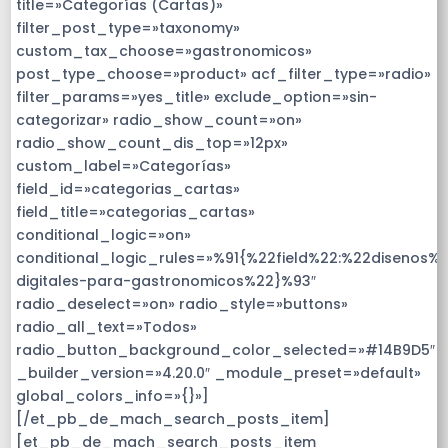
title=»Categorías (Cartas)»
filter_post_type=»taxonomy»
custom_tax_choose=»gastronomicos»
post_type_choose=»product» acf_filter_type=»radio»
filter_params=»yes_title» exclude_option=»sin-
categorizar» radio_show_count=»on»
radio_show_count_dis_top=»12px»
custom_label=»Categorías»
field_id=»categorias_cartas»
field_title=»categorias_cartas»
conditional_logic=»on»
conditional_logic_rules=»%91{%22field%22:%22disenos%
digitales-para-gastronomicos%22}%93″
radio_deselect=»on» radio_style=»buttons»
radio_all_text=»Todos»
radio_button_background_color_selected=»#14B9D5″
_builder_version=»4.20.0″ _module_preset=»default»
global_colors_info=»{}»]
[/et_pb_de_mach_search_posts_item]
[et_pb_de_mach_search_posts_item